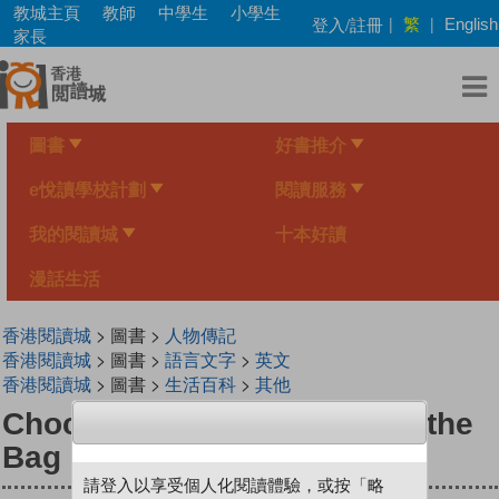
Skip
教城主頁
教師
中學生
小學生
繁
登入/註冊
|
|
English
to
家長
main
content
圖書
好書推介
e悅讀學校計劃
閱讀服務
我的閱讀城
十本好讀
漫話生活
香港閱讀城
> 圖書 >
人物傳記
香港閱讀城
> 圖書 >
語言文字
>
英文
香港閱讀城
> 圖書 >
生活百科
>
其他
Chocolate's Brown Study in the
Bag
請登入以享受個人化閱讀體驗，或按「略