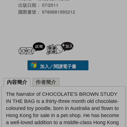
出版日期：
07/2011
國際書號：
9789881993212
試閲
加入閱讀紀錄
加入／閱讀電子書
內容簡介
作者簡介
The Narrator of CHOCOLATE'S BROWN STUDY
IN THE BAG is a thirty-three month old chocolate-
coloured toy poodle, born in Australia and flown to
Hong Kong for sale in a pet-shop. He has become
a well-loved addition to a middle-class Hong Kong