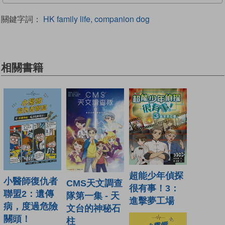
關鍵字詞：
HK family life, companion dog
相關書籍
超能少年偵探
小醫師復仇者
CMS天文調查
很有事！3：
聯盟2：遺傳
隊第一集 - 天
進擊夢工場
病，度過危險
文台的神秘石
關頭！
柱