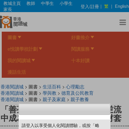
Skip
教城主頁
教師
中學生
小學生
繁
登入/註冊
|
|
English
to
家長
main
content
圖書
好書推介
e悅讀學校計劃
閱讀服務
我的閱讀城
十本好讀
漫話生活
香港閱讀城
> 圖書 >
生活百科
>
心理勵志
香港閱讀城
> 圖書 >
學與教
>
德育及公民教育
香港閱讀城
> 圖書 >
親子及家庭
>
親子教養
「善亮人生—在生命的順流或逆流
中成為更好的自己」︰中學教材套
請登入以享受個人化閱讀體驗，或按「略