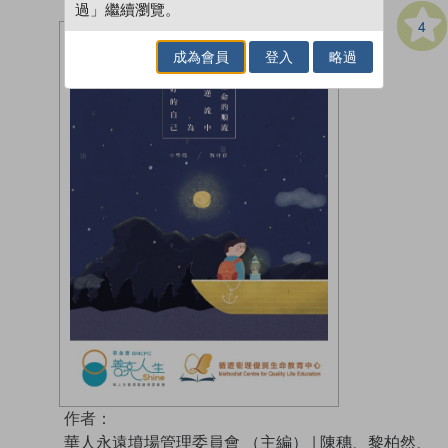
過」繼續瀏覽。
4
成為會員
登入
略過
作者：
華人永遠墳場管理委員會 （主編）
|
陳穗、黎柏然、