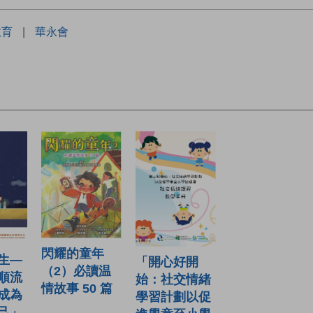
教育
|
華永會
閃耀的童年
生—
「開心好開
（2）必讀温
順流
始：社交情緒
情故事 50 篇
成為
學習計劃以促
己」