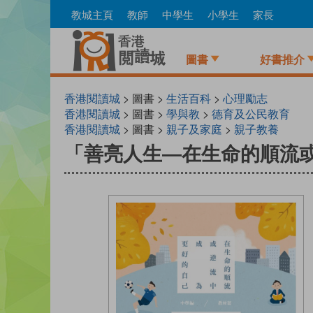
Skip
教城主頁
教師
中學生
小學生
家長
to
main
content
圖書
好書推介
香港閱讀城
> 圖書 >
生活百科
>
心理勵志
香港閱讀城
> 圖書 >
學與教
>
德育及公民教育
香港閱讀城
> 圖書 >
親子及家庭
>
親子教養
「善亮人生—在生命的順流或逆