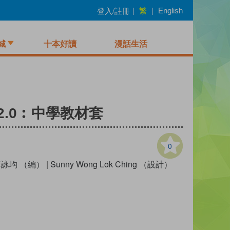
繁
登入/註冊
|
|
English
城
十本好讀
漫話生活
.0︰中學教材套
0
詠均 （編）
|
Sunny Wong Lok Ching （設計）