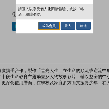
試閲
加入閱讀紀錄
請登入以享受個人化閱讀體驗，或按「略
過」繼續瀏覽。
成為會員
登入
略過
加入／閱讀電子書
攜手合作，製作「善亮人生—在生命的順流或逆流中成為更好的
二十段生命教育主題動畫及人物故事影片，輔以整全的中
，更深化使用層面，在學校及家庭多方面支援青少年，在