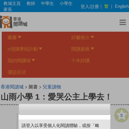
Skip
教城主頁
教師
中學生
小學生
繁
登入/註冊
|
|
English
to
家長
main
content
圖書
好書推介
e悅讀學校計劃
閱讀服務
我的閱讀城
十本好讀
漫話生活
香港閱讀城
> 圖書 >
兒童讀物
山雨小學 1：愛哭公主上學去！
5
請登入以享受個人化閱讀體驗，或按「略