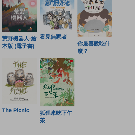
看見無家者
荒野機器人-繪
你最喜歡吃什
本版 (電子書)
麼？
The Picnic
狐狸來吃下午
茶