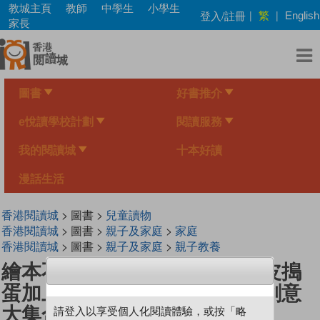
Skip
教城主頁
教師
中學生
小學生
繁
登入/註冊
|
|
English
to
家長
main
content
圖書
好書推介
e悅讀學校計劃
閱讀服務
我的閱讀城
十本好讀
漫話生活
香港閱讀城
> 圖書 >
兒童讀物
香港閱讀城
> 圖書 >
親子及家庭
>
家庭
香港閱讀城
> 圖書 >
親子及家庭
>
親子教養
繪本不思議：穿洞、顛倒、調皮搗
蛋加上難解謎團……經典繪本創意
大集合
請登入以享受個人化閱讀體驗，或按「略