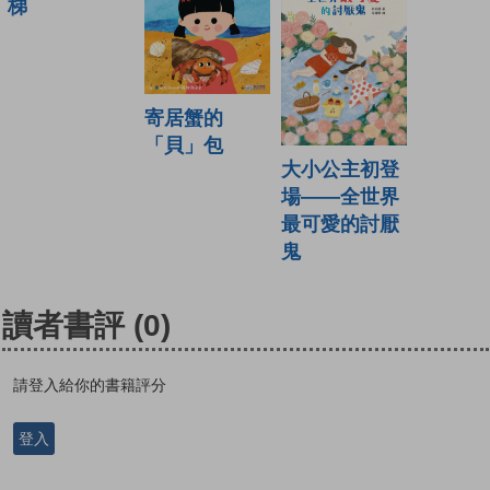
梯
寄居蟹的
「貝」包
大小公主初登
場——全世界
最可愛的討厭
鬼
讀者書評
(0)
請登入給你的書籍評分
登入