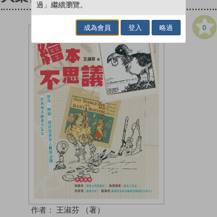
過」繼續瀏覽。
0
成為會員
登入
略過
作者：
王淑芬 （著）