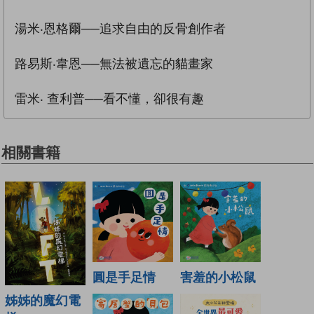
湯米‧恩格爾──追求自由的反骨創作者
路易斯‧韋恩──無法被遺忘的貓畫家
雷米‧ 查利普──看不懂，卻很有趣
相關書籍
圓是手足情
害羞的小松鼠
姊姊的魔幻電