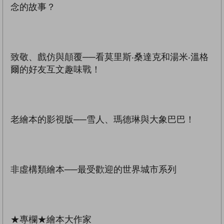
念的故事？
致敬、戲仿與顛覆──看莫里斯‧桑達克和湯米‧溫格
爾的好友互文趣味戰！
老繪本的影視版──雪人、瑪德琳與大象巴巴！
非虛構類繪本──最受歡迎的世界城市系列
★專欄★繪本大作家