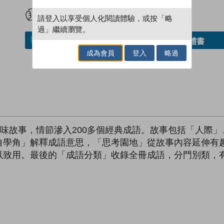
試閲
加入閱讀紀錄
請登入以享受個人化閱讀體驗，或按「略
過」繼續瀏覽。
借閱實體書
加入／閱讀電子書
成為會員
登入
略過
趣味故事，情節滲入200多個經典成語。故事包括「人際
自學角」解釋成語意思，「思考園地」從故事內容延伸有
以致用。最後的「成語分類」收錄全冊成語，分門別類，