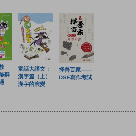
教
童話大語文：
擇善百家——
修辭
漢字篇（上）
DSE寫作考試
通
漢字的演變