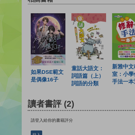
新雅中文
童話大語文：
如果DSE範文
室：小學
詞語篇（上）
是偶像16子
手法一本
詞語的分類
讀者書評
(2)
請登入給你的書籍評分
登入