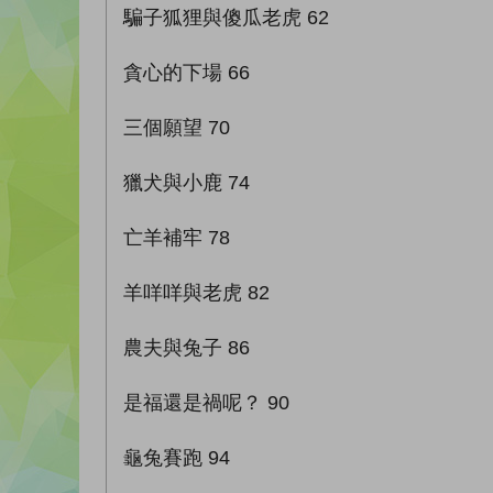
騙子狐狸與傻瓜老虎 62
貪心的下場 66
三個願望 70
獵犬與小鹿 74
亡羊補牢 78
羊咩咩與老虎 82
農夫與兔子 86
是福還是禍呢？ 90
龜兔賽跑 94