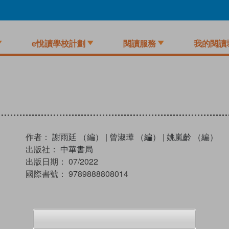
e悅讀學校計劃
閱讀服務
我的閱讀
作者：
謝雨廷 （編）
|
曾淑璍 （編）
|
姚嵐齡 （編）
出版社：
中華書局
出版日期：
07/2022
國際書號：
9789888808014