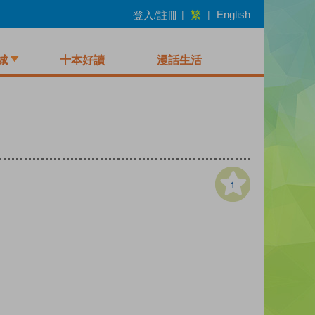
繁
登入/註冊
|
|
English
城
十本好讀
漫話生活
1