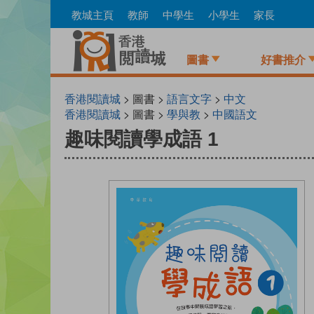
Skip
教城主頁
教師
中學生
小學生
家長
to
main
content
圖書
好書推介
香港閱讀城
> 圖書 >
語言文字
>
中文
香港閱讀城
> 圖書 >
學與教
>
中國語文
趣味閱讀學成語 1