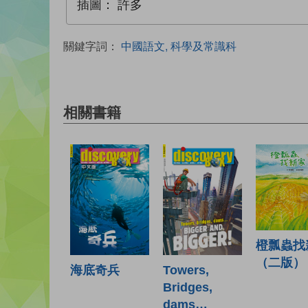
插圖：
許多
關鍵字詞：
中國語文, 科學及常識科
相關書籍
橙瓢蟲找
（二版）
海底奇兵
Towers,
Bridges,
dams…