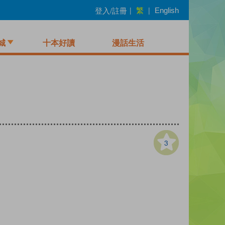
繁
登入/註冊
|
|
English
城
十本好讀
漫話生活
3