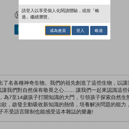
試閲
加入閱讀紀錄
請登入以享受個人化閱讀體驗，或按「略
過」繼續瀏覽。
加入／閱讀電子書
成為會員
登入
略過
像出了名各種神奇生物。我們的祖先創造了這些生物，以讓
讓我們對自然保有敬畏之心…… 讓我們一起來認識這些
Box》，為7至14歲孩子打開知識的大門，引領孩子探索自
知欲，啟發主動吸收新知識的熱情，培養解決問題的能力
，讓孩子不受語言限制也能感受這本雜誌的樂趣!