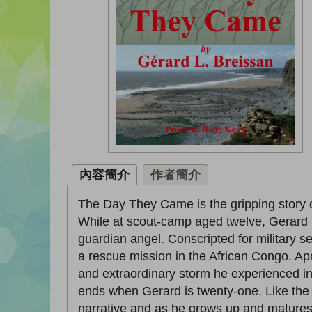
內容簡介
作者簡介
The Day They Came is the gripping story 
While at scout-camp aged twelve, Gerard
guardian angel. Conscripted for military se
a rescue mission in the African Congo. Apa
and extraordinary storm he experienced in 
ends when Gerard is twenty-one. Like the w
narrative and as he grows up and matures, G