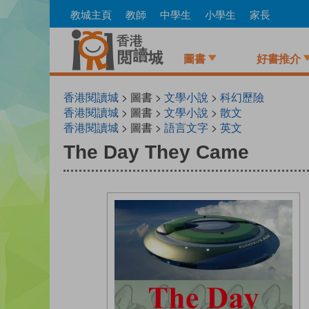
Skip
教城主頁
教師
中學生
小學生
家長
to
main
content
圖書
好書推介
香港閱讀城
> 圖書 >
文學小說
>
科幻歷險
香港閱讀城
> 圖書 >
文學小說
>
散文
香港閱讀城
> 圖書 >
語言文字
>
英文
The Day They Came