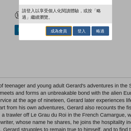
試閲
加入閱讀紀錄
請登入以享受個人化閱讀體驗，或按「略
過」繼續瀏覽。
加入／閱讀電子書
成為會員
登入
略過
of teenager and young adult Gerard's adventures in the 
 meets and forms an unbreakable bond with the alien E
rvice at the age of nineteen, Gerard later experiences li
rt from his own adventures, Gerard also recounts the fis
a trawler off Le Grau du Roi in the French Camargue, wh
riter, whose name he shares, he joins the hospitality in
erard struggles to remain true to himself, and to find th