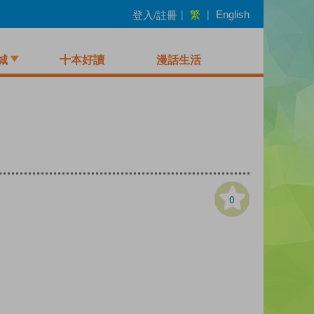
繁
登入/註冊
|
|
English
城
十本好讀
漫話生活
0