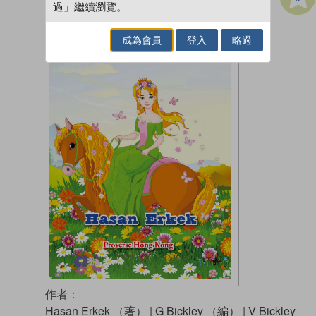
過」繼續瀏覽。
成為會員
登入
略過
作者：
Hasan Erkek （著）
|
G Bickley （編）
|
V Bickley