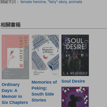
關鍵字詞：
female heroine, "fairy"-story, animals
相關書籍
Soul Desire
Memories of
Ordinary
Peking:
Days: A
South Side
Memoir in
Stories
Six Chapters