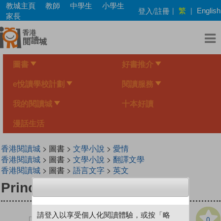
Skip
教城主頁
教師
中學生
小學生
繁
登入/註冊
|
|
English
to
家長
main
content
圖書
好書推介
e悅讀學校計劃
閱讀服務
我的閱讀城
十本好讀
漫話生活
香港閱讀城
> 圖書 >
文學小說
>
愛情
香港閱讀城
> 圖書 >
文學小說
>
翻譯文學
香港閱讀城
> 圖書 >
語言文字
>
英文
Princess Flower
請登入以享受個人化閱讀體驗，或按「略
0