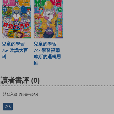
兒童的學習
兒童的學習
75- 常識大百
74- 學習福爾
科
摩斯的邏輯思
維
讀者書評
(0)
請登入給你的書籍評分
登入