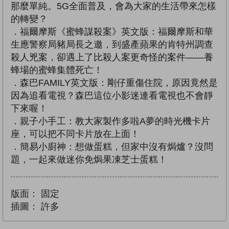
那麼單純。5G全面普及，會為大家的生活帶來怎樣
的轉變？
．福爾摩斯《蜜蜂謀殺案》英文版：福爾摩斯和華
生應警察局豬局長之邀，到盛產蘋果的肯特州調查
殺人兇案，卻遇上了比殺人案更奇怪的案件——養
蜂場的蜜蜂集體死亡！
．森巴FAMILY英文版：剛仔重傷住院，原因竟然是
因為追看電視？森巴這位小影迷連看電視也不會靜
下來喔！
．親子小手工：教大家製作多啦A夢的時光機卡片
座，可以把不同卡片放在上面！
．簡易小廚神：想做蛋糕，但家中沒有焗爐？沒問
題，一起來做迷你免焗果凍芝士蛋糕！
版面：
固定
插圖：
許多