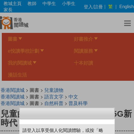
Skip
教城主頁
教師
中學生
小學生
繁
登入/註冊
|
|
English
to
家長
main
content
圖書
好書推介
e悅讀學校計劃
閱讀服務
我的閱讀城
十本好讀
漫話生活
香港閱讀城
> 圖書 >
兒童讀物
香港閱讀城
> 圖書 >
語言文字
>
中文
香港閱讀城
> 圖書 >
自然科普
>
普及科學
兒童的學習 61- 百年通訊大戰 5G新
時代
請登入以享受個人化閱讀體驗，或按「略