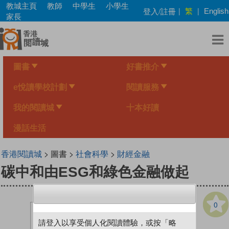
Skip
教城主頁
教師
中學生
小學生
繁
登入/註冊
|
|
English
to
家長
main
content
圖書
好書推介
e悅讀學校計劃
閱讀服務
我的閱讀城
十本好讀
漫話生活
香港閱讀城
> 圖書 >
社會科學
>
財經金融
碳中和由ESG和綠色金融做起
0
請登入以享受個人化閱讀體驗，或按「略