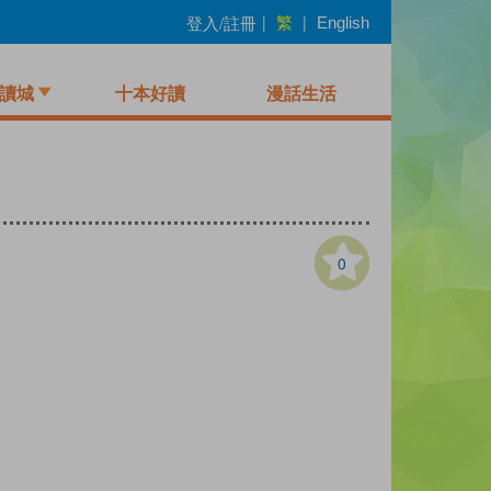
繁
登入/註冊
|
|
English
讀城
十本好讀
漫話生活
0