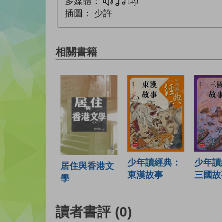
多媒體：
多媒體
互動練習
插圖：
少許
相關書籍
少年讀經典：
少年讀
居住與香港文
東漢故事
三國故
學
讀者書評
(0)