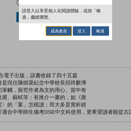
請登入以享受個人化閱讀體驗，或按「略
過」繼續瀏覽。
加入／閱讀電子書
成為會員
登入
略過
聯合電子出版，該書收錄了四十五篇
者是現任陳樹渠紀念中學校長招祥麒博
的筆觸，探究作者為文的用心。當中有
杜甫、蘇軾等；有推介一書的，如《唐
案〉的「案」怎樣讀；而大多是賞析經
常適合中學師生備考DSE中文科使用，更希望讀者能從古