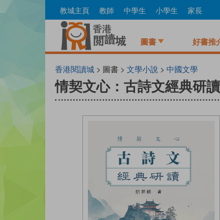
Skip
教城主頁
教師
中學生
小學生
家長
to
main
content
圖書
好書推
香港閱讀城
> 圖書 >
文學小說
>
中國文學
情契文心：古詩文經典研讀