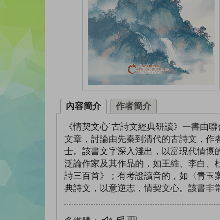
內容簡介
作者簡介
《情契文心˙古詩文經典研讀》一書由
文章，討論由先秦到清代的古詩文，作
士。該書文字深入淺出，以富現代情懷
泛論作家及其作品的，如王維、李白、
詩三百首》；有考證讀音的，如〈青玉
典詩文，以意逆志，情契文心。該書非