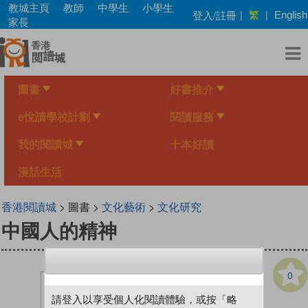
Skip
教城主頁
教師
中學生
小學生
繁
登入/註冊
|
|
English
to
家長
main
content
圖書
好書推介
e悅讀學校計劃
閱讀服務
我的閱讀城
十本好讀
漫話生活
香港閱讀城
> 圖書 >
文化藝術
>
文化研究
中國人的精神
0
請登入以享受個人化閱讀體驗，或按「略