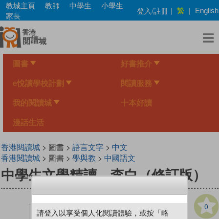
Skip
教城主頁
教師
中學生
小學生
繁
登入/註冊
|
|
English
to
家長
main
content
圖書
好書推介
e悅讀學校計劃
閱讀服務
我的閱讀城
十本好讀
漫話生活
香港閱讀城
> 圖書 >
語言文字
>
中文
香港閱讀城
> 圖書 >
學與教
>
中國語文
中學生文學精讀．李白（修訂版）
0
請登入以享受個人化閱讀體驗，或按「略