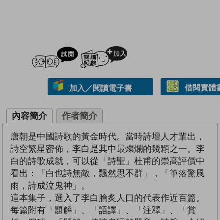
試閲
加入閱讀紀錄
借閱實體
加入／閱讀電子書
內容簡介
作者簡介
唐朝是中國詩歌的黃金時代。當時詩壇人才輩出，
詩空繁星密佈，李白是其中最燦爛的幾顆之一。李
白的詩歌成就，可以從「詩聖」杜甫的崇高評價中
看出：「白也詩無敵，飄然思不群」，「筆落驚風
雨，詩成泣鬼神」。
這本集子，選入了李白膾炙人口的代表作近百篇。
每篇附有「題解」、「語譯」、「注釋」、「賞