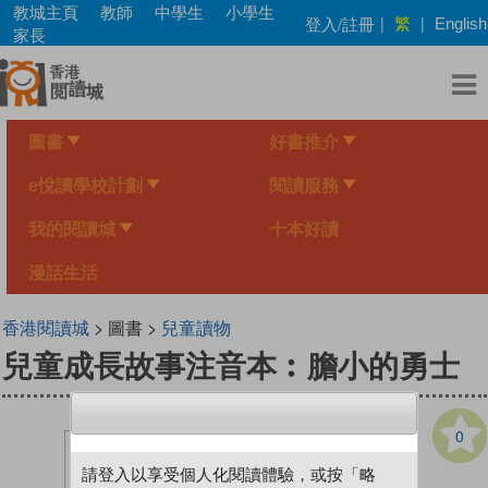
Skip
教城主頁
教師
中學生
小學生
繁
登入/註冊
|
|
English
to
家長
main
content
圖書
好書推介
e悅讀學校計劃
閱讀服務
我的閱讀城
十本好讀
漫話生活
香港閱讀城
> 圖書 >
兒童讀物
兒童成長故事注音本︰膽小的勇士
0
請登入以享受個人化閱讀體驗，或按「略