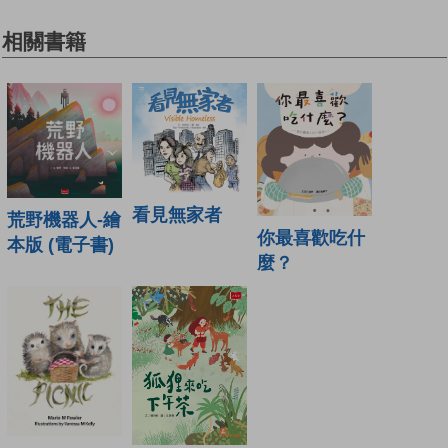
相關書籍
看見無家者
荒野機器人-繪
你最喜歡吃什
本版 (電子書)
麼？