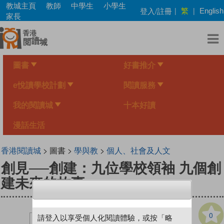
Skip
教城主頁
教師
中學生
小學生
繁
登入/註冊
|
|
English
to
家長
main
content
圖書
好書推介
e悅讀學校計劃
閱讀服務
我的閱讀城
十本好讀
漫話生活
香港閱讀城
> 圖書 >
學與教
>
個人、社會及人文
創見──創建：九位學校領袖 九個創
建未來的故事
0
請登入以享受個人化閱讀體驗，或按「略