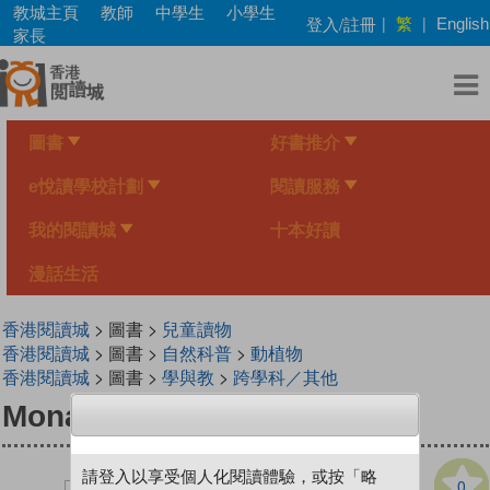
Skip
教城主頁
教師
中學生
小學生
繁
登入/註冊
|
|
English
to
家長
main
content
圖書
好書推介
e悅讀學校計劃
閱讀服務
我的閱讀城
十本好讀
漫話生活
香港閱讀城
> 圖書 >
兒童讀物
香港閱讀城
> 圖書 >
自然科普
>
動植物
香港閱讀城
> 圖書 >
學與教
>
跨學科／其他
Monarchs Rule!
請登入以享受個人化閱讀體驗，或按「略
0