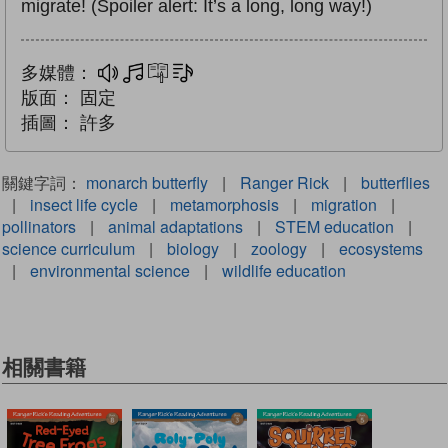
migrate! (Spoiler alert: It’s a long, long way!)
多媒體：
多媒體
互動練習
文字同步朗讀
版面：
固定
插圖：
許多
關鍵字詞：
monarch butterfly
|
Ranger Rick
|
butterflies
|
insect life cycle
|
metamorphosis
|
migration
|
pollinators
|
animal adaptations
|
STEM education
|
science curriculum
|
biology
|
zoology
|
ecosystems
|
environmental science
|
wildlife education
相關書籍