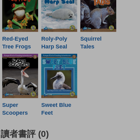
Red-Eyed
Roly-Poly
Squirrel
Tree Frogs
Harp Seal
Tales
Super
Sweet Blue
Scoopers
Feet
讀者書評
(0)