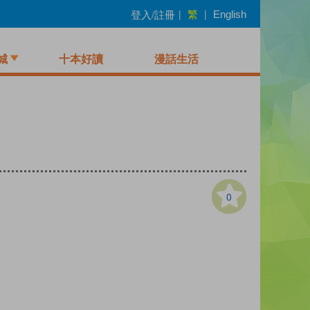
繁
登入/註冊
|
|
English
城
十本好讀
漫話生活
0