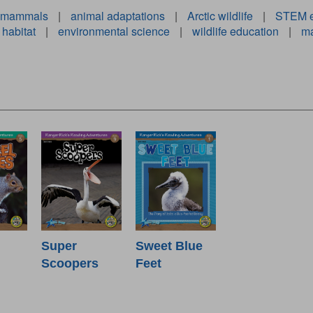
 mammals
|
animal adaptations
|
Arctic wildlife
|
STEM e
 habitat
|
environmental science
|
wildlife education
|
ma
Super
Sweet Blue
Scoopers
Feet