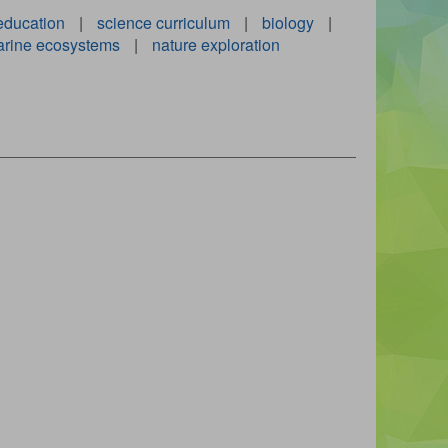
ducation
|
science curriculum
|
biology
|
rine ecosystems
|
nature exploration