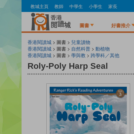
Skip
教城主頁
教師
中學生
小學生
家長
to
main
content
圖書
好書推介
香港閱讀城
> 圖書 >
兒童讀物
香港閱讀城
> 圖書 >
自然科普
>
動植物
香港閱讀城
> 圖書 >
學與教
>
跨學科／其他
Roly-Poly Harp Seal