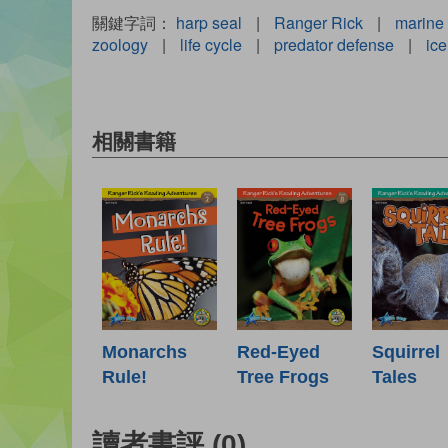
關鍵字詞：
harp seal
|
Ranger Rick
|
marine
zoology
|
life cycle
|
predator defense
|
ice
相關書籍
Monarchs
Red-Eyed
Squirrel
Rule!
Tree Frogs
Tales
讀者書評
(0)