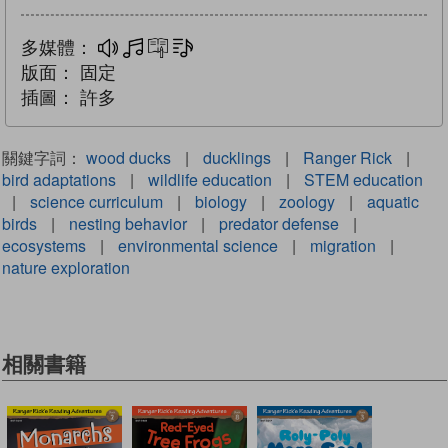
多媒體：
多媒體
互動練習
文字同步朗讀
版面：
固定
插圖：
許多
關鍵字詞：
wood ducks
|
ducklings
|
Ranger Rick
|
bird adaptations
|
wildlife education
|
STEM education
|
science curriculum
|
biology
|
zoology
|
aquatic
birds
|
nesting behavior
|
predator defense
|
ecosystems
|
environmental science
|
migration
|
nature exploration
相關書籍