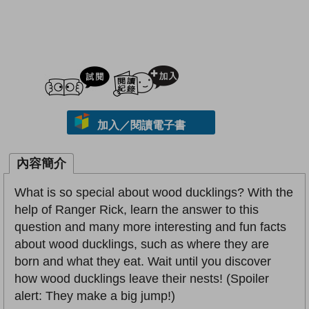
試閲
加入閱讀紀錄
加入／閱讀電子書
內容簡介
What is so special about wood ducklings? With the
help of Ranger Rick, learn the answer to this
question and many more interesting and fun facts
about wood ducklings, such as where they are
born and what they eat. Wait until you discover
how wood ducklings leave their nests! (Spoiler
alert: They make a big jump!)