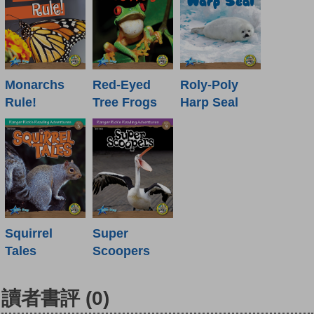
Monarchs
Red-Eyed
Roly-Poly
Rule!
Tree Frogs
Harp Seal
Squirrel
Super
Tales
Scoopers
讀者書評
(0)