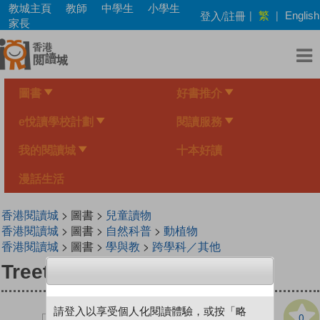
Skip
教城主頁
教師
中學生
小學生
繁
登入/註冊
|
|
English
to
家長
main
content
圖書
好書推介
e悅讀學校計劃
閱讀服務
我的閱讀城
十本好讀
漫話生活
香港閱讀城
> 圖書 >
兒童讀物
香港閱讀城
> 圖書 >
自然科普
>
動植物
香港閱讀城
> 圖書 >
學與教
>
跨學科／其他
Treetop Duckies
請登入以享受個人化閱讀體驗，或按「略
0