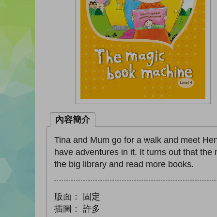
內容簡介
Tina and Mum go for a walk and meet He
have adventures in it. It turns out that th
the big library and read more books.
版面：
固定
插圖：
許多