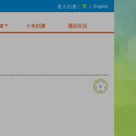
繁
登入/註冊
|
|
English
城
十本好讀
漫話生活
0