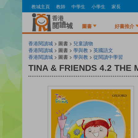
Skip
教城主頁
教師
中學生
小學生
家長
to
main
content
圖書
好書推介
香港閱讀城
> 圖書 >
兒童讀物
香港閱讀城
> 圖書 >
學與教
>
英國語文
香港閱讀城
> 圖書 >
學與教
>
從閱讀中學習
TINA & FRIENDS 4.2 TH