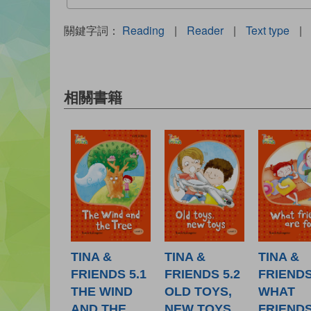
關鍵字詞：
Reading
|
Reader
|
Text type
|
相關書籍
TINA &
TINA &
TINA &
FRIENDS 5.1
FRIENDS 5.2
FRIENDS
THE WIND
OLD TOYS,
WHAT
AND THE
NEW TOYS
FRIEND