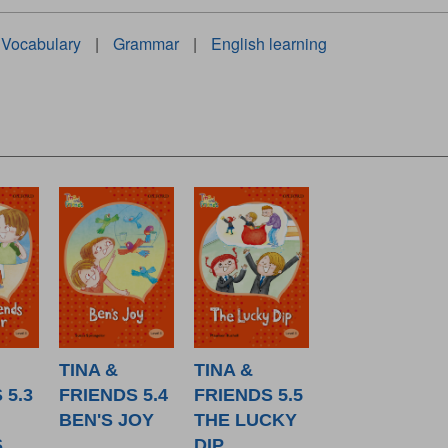
Vocabulary
|
Grammar
|
English learning
TINA &
TINA &
 5.3
FRIENDS 5.4
FRIENDS 5.5
BEN'S JOY
THE LUCKY
S
DIP