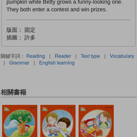
pumpkin while Betty grows a funny-looking one.
They both enter a contest and win prizes.
版面：
固定
插圖：
許多
關鍵字詞：
Reading
|
Reader
|
Text type
|
Vocabulary
|
Grammar
|
English learning
相關書籍