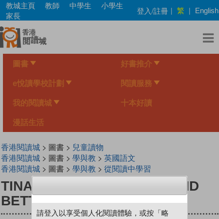
Skip
教城主頁
教師
中學生
小學生
繁
登入/註冊
|
|
English
to
家長
main
content
圖書
好書推介
e悅讀學校計劃
閱讀服務
我的閱讀城
十本好讀
漫話生活
香港閱讀城
> 圖書 >
兒童讀物
香港閱讀城
> 圖書 >
學與教
>
英國語文
香港閱讀城
> 圖書 >
學與教
>
從閱讀中學習
TINA & FRIENDS 4.6 BEN AND
BETTY'S PUMPKINS
請登入以享受個人化閱讀體驗，或按「略