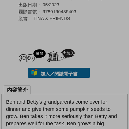
出版日期：
05/2023
國際書號：
9780190489403
叢書：
TINA & FRIENDS
試閲
加入閱讀紀錄
加入／閱讀電子書
內容簡介
Ben and Betty's grandparents come over for
dinner and give them some pumpkin seeds to
grow. Ben takes it more seriously than Betty and
prepares well for the task. Ben grows a big