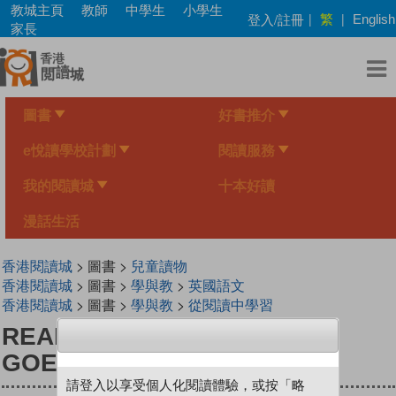
Skip
教城主頁
教師
中學生
小學生
繁
登入/註冊
|
|
English
to
家長
main
content
圖書
好書推介
e悅讀學校計劃
閱讀服務
我的閱讀城
十本好讀
漫話生活
香港閱讀城
> 圖書 >
兒童讀物
香港閱讀城
> 圖書 >
學與教
>
英國語文
香港閱讀城
> 圖書 >
學與教
>
從閱讀中學習
READ WITH PHINNIE 1.5 UP
GOES MY KITE
請登入以享受個人化閱讀體驗，或按「略