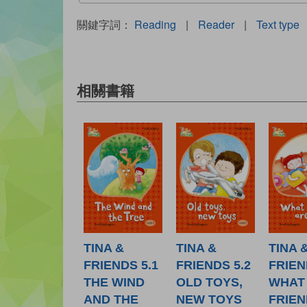
關鍵字詞：
Reading
|
Reader
|
Text type
相關書籍
TINA &
TINA &
TINA 
FRIENDS 5.1
FRIENDS 5.2
FRIEN
THE WIND
OLD TOYS,
WHAT
AND THE
NEW TOYS
FRIEN