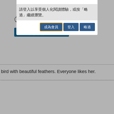
請登入以享受個人化閱讀體驗，或按「略
試閲
加入閱讀紀錄
過」繼續瀏覽。
成為會員
登入
略過
加入／閱讀電子書
ird with beautiful feathers. Everyone likes her.