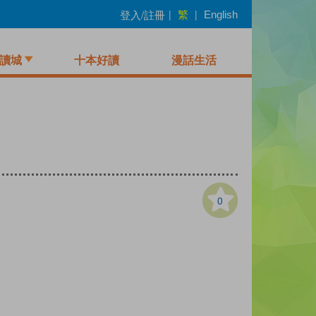
繁
登入/註冊
|
|
English
讀城
十本好讀
漫話生活
0