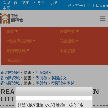
Skip
教城主頁
教師
中學生
小學生
繁
登入/註冊
|
|
English
to
家長
main
content
圖書
好書推介
e悅讀學校計劃
閱讀服務
我的閱讀城
十本好讀
漫話生活
香港閱讀城
> 圖書 >
兒童讀物
香港閱讀城
> 圖書 >
學與教
>
英國語文
香港閱讀城
> 圖書 >
學與教
>
從閱讀中學習
READ WITH PHINNIE 1.10 TEN
LITTLE DUCKS
請登入以享受個人化閱讀體驗，或按「略