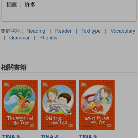
插圖：
許多
關鍵字詞：
Reading
|
Reader
|
Text type
|
Vocabulary
|
Grammar
|
Phonics
相關書籍
TINA &
TINA &
TINA &