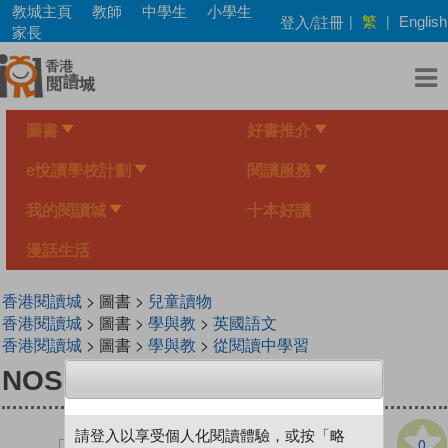
Skip
教城主頁
教師
中學生
小學生
繁
登入/註冊
|
|
English
to
家長
main
content
圖書
好書推介
e悅讀學校計劃
閱讀服務
我的閱讀城
十本好讀
漫話生活
香港閱讀城
> 圖書 >
兒童讀物
香港閱讀城
> 圖書 >
學與教
>
英國語文
香港閱讀城
> 圖書 >
學與教
>
從閱讀中學習
NOSR 1.4 THE PICNIC
請登入以享受個人化閱讀體驗，或按「略
0