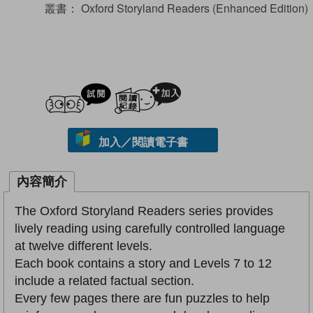
叢書：
Oxford Storyland Readers (Enhanced Edition)
試閲
加入閱讀紀錄
加入／閱讀電子書
內容簡介
The Oxford Storyland Readers series provides
lively reading using carefully controlled language
at twelve different levels.
Each book contains a story and Levels 7 to 12
include a related factual section.
Every few pages there are fun puzzles to help