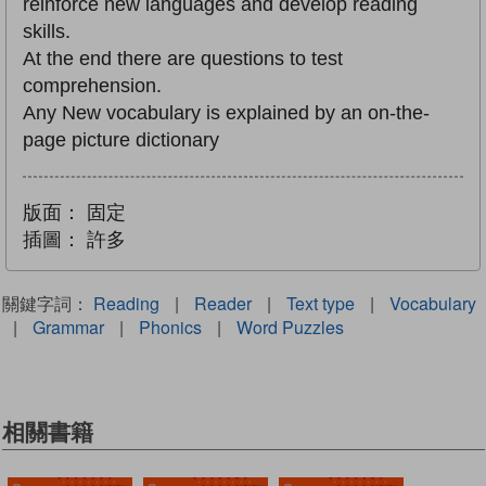
reinforce new languages and develop reading
skills.
At the end there are questions to test
comprehension.
Any New vocabulary is explained by an on-the-
page picture dictionary
版面：
固定
插圖：
許多
關鍵字詞：
Reading
|
Reader
|
Text type
|
Vocabulary
|
Grammar
|
Phonics
|
Word Puzzles
相關書籍