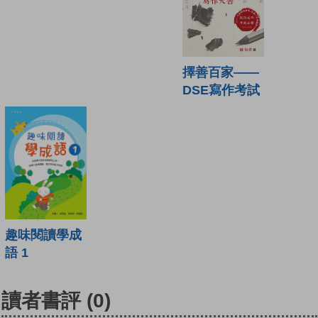
擇善百家——
DSE寫作考試
趣味閱讀學成
語 1
讀者書評
(0)