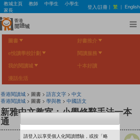
Skip
教城主頁
教師
中學生
小學生
繁
登入/註冊
|
|
English
to
家長
main
content
圖書
好書推介
e悅讀學校計劃
閱讀服務
我的閱讀城
十本好讀
漫話生活
香港閱讀城
> 圖書 >
語言文字
>
中文
香港閱讀城
> 圖書 >
學與教
>
中國語文
新雅中文教室：小學修辭手法一本
通
請登入以享受個人化閱讀體驗，或按「略