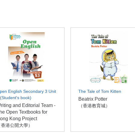
pen English Secondary 3 Unit
The Tale of Tom Kitten
 (Student's book)
Beatrix Potter
riting and Editorial Team -
（香港教育城）
he Open Textbooks for
ong Kong Project
（香港公開大學）