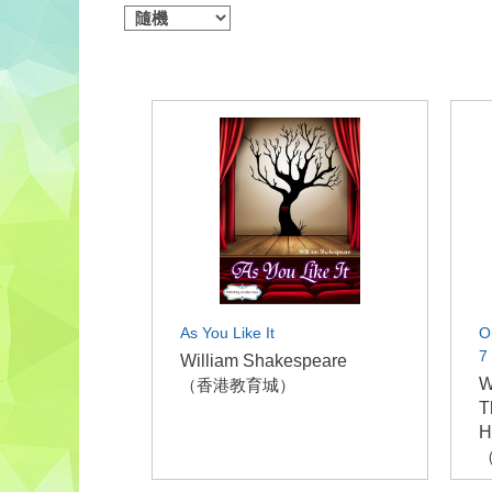
As You Like It
O
7
William Shakespeare
W
（香港教育城）
T
H