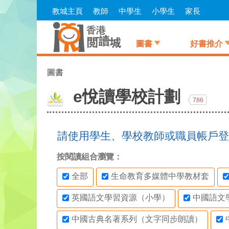
Skip
教城主頁
教師
中學生
小學生
家長
to
main
content
圖書
好書推介
圖書
e悅讀學校計劃
786
請使用學生、學校教師或職員帳戶登
按閱讀組合瀏覽：
全部
生命教育多媒體中學教材套
英國語文學習資源（小學）
中國語文
中國古典名著系列（文字同步朗讀）