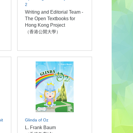
2
Writing and Editorial Team -
The Open Textbooks for
Hong Kong Project
（香港公開大學）
it
Glinda of Oz
L. Frank Baum