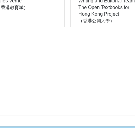
ules Verne
Writing and Editorial Team
（香港教育城）
The Open Textbooks for
Hong Kong Project
（香港公開大學）