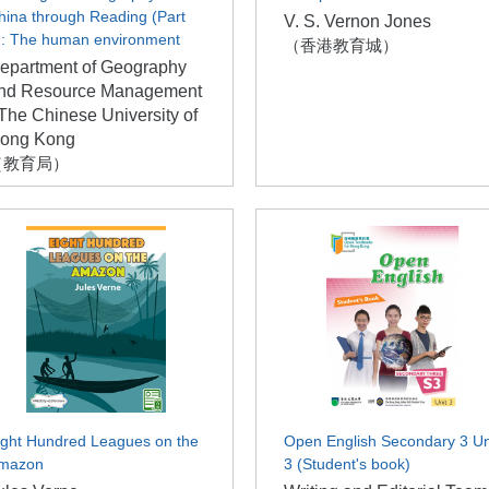
hina through Reading (Part
V. S. Vernon Jones
): The human environment
（香港教育城）
epartment of Geography
nd Resource Management
 The Chinese University of
ong Kong
（教育局）
ight Hundred Leagues on the
Open English Secondary 3 Un
mazon
3 (Student's book)