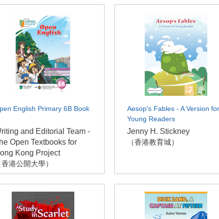
pen English Primary 6B Book
Aesop's Fables - A Version fo
Young Readers
riting and Editorial Team -
Jenny H. Stickney
he Open Textbooks for
（香港教育城）
ong Kong Project
（香港公開大學）