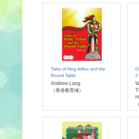
Tales of King Arthur and the
O
Round Table
2
Andrew Lang
W
（香港教育城）
T
H