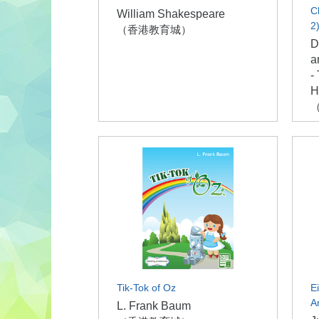
C
William Shakespeare
2
（香港教育城）
D
a
-
H
Tik-Tok of Oz
E
A
L. Frank Baum