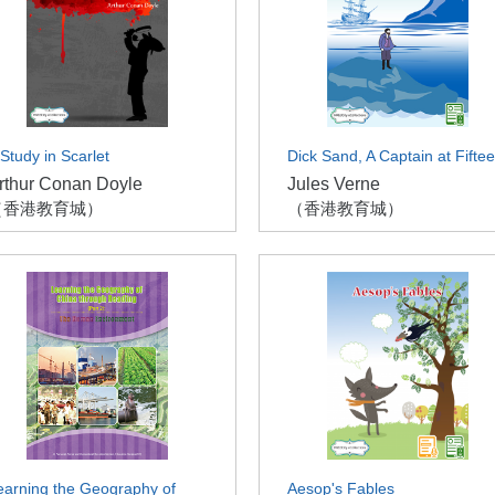
 Study in Scarlet
Dick Sand, A Captain at Fifte
rthur Conan Doyle
Jules Verne
（香港教育城）
（香港教育城）
earning the Geography of
Aesop's Fables