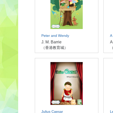
Peter and Wendy
A
J. M. Barrie
A
（香港教育城）
Julius Caesar
L