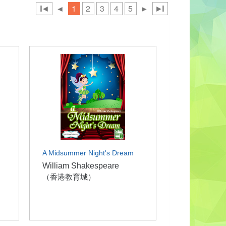
◄
◄
1
2
3
4
5
►
►
A Midsummer Night's Dream
William Shakespeare
（香港教育城）