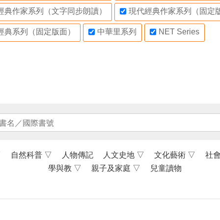
經典作家系列（文字同步朗讀）
現代經典作家系列（固定
經典系列（固定版面）
中華里系列
NET Series
▽
自然科普
▽
人物傳記
人文史地
▽
文化藝術
▽
社
學與教
▽
親子及家庭
▽
兒童讀物