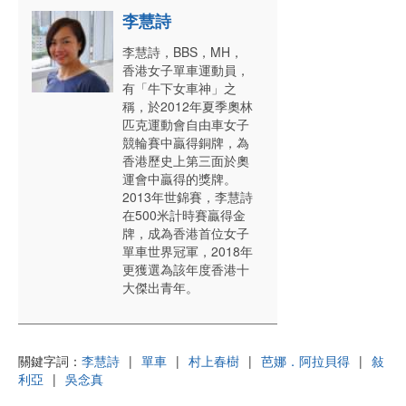
李慧詩
李慧詩，BBS，MH，
香港女子單車運動員，
有「牛下女車神」之
稱，於2012年夏季奧林
匹克運動會自由車女子
競輪賽中贏得銅牌，為
香港歷史上第三面於奧
運會中贏得的獎牌。
2013年世錦賽，李慧詩
在500米計時賽贏得金
牌，成為香港首位女子
單車世界冠軍，2018年
更獲選為該年度香港十
大傑出青年。
關鍵字詞：
李慧詩
|
單車
|
村上春樹
|
芭娜．阿拉貝得
|
敍
利亞
|
吳念真