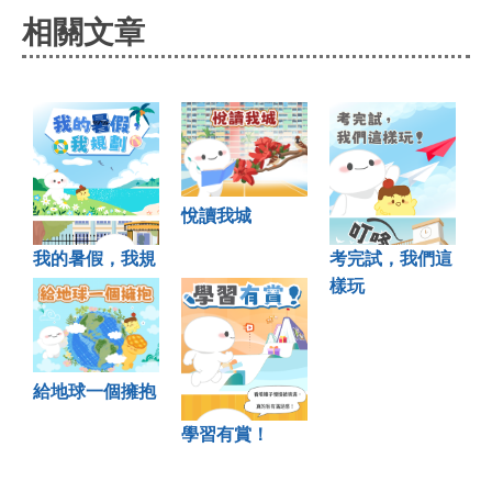
相關文章
悅讀我城
我的暑假，我規
考完試，我們這
劃
樣玩
給地球一個擁抱
學習有賞！