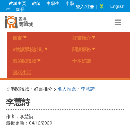
Skip
教城主頁
教師
中學生
小學
繁
登入/註冊
|
|
English
to
生
家長
main
content
圖書
好書推介
e悅讀學校計劃
閱讀服務
我的閱讀城
十本好讀
漫話生活
香港閱讀城 > 好書推介 >
名人推薦
>
李慧詩
李慧詩
作者：
李慧詩
最後更新：
04/12/2020