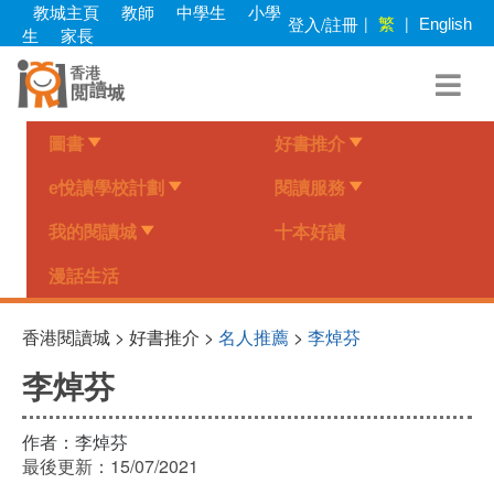
Skip
教城主頁
教師
中學生
小學
繁
登入/註冊
|
|
English
to
生
家長
main
content
圖書
好書推介
e悅讀學校計劃
閱讀服務
我的閱讀城
十本好讀
漫話生活
香港閱讀城 > 好書推介 >
名人推薦
>
李焯芬
李焯芬
作者：
李焯芬
最後更新：
15/07/2021