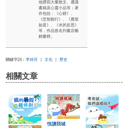
他撰寫大量散文、通識
書籍及心靈小品等；著
作包括：《心耕》、
《悲智願行》、《應當
如是》、《水的反思》
等，作品曾名列書店暢
銷書榜。
關鍵字詞：
李焯芬
|
文化
|
歷史
相關文章
悅讀我城