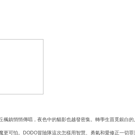
丘楓鎮悄悄傳唱，夜色中的貓影也越發密集。轉學生苗覓銀白的
魔更可怕。DODO冒險隊這次怎樣用智慧、勇氣和愛修正一切