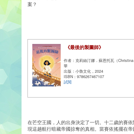
案？
《最後的製圖師》
作者：克莉絲汀娜．蘇恩托瓦（Christina So
華
出版：小魯文化，2024
ISBN：9786267467107
試閲
在芒空王國，人的出身決定了一切。十二歲的賽依
現這趟航行暗藏帝國掠奪的真相。當賽依搖擺在帝