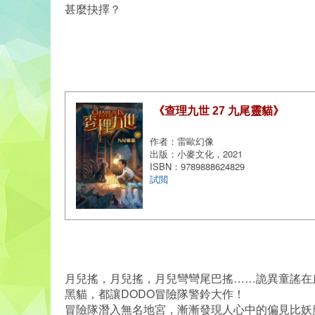
甚麼抉擇？
《查理九世 27 九尾靈貓》
作者：雷歐幻像
出版：小麥文化，2021
ISBN：9789888624829
試閲
月兒搖，月兒搖，月兒彎彎尾巴搖……詭異童謠在
黑貓，都讓DODO冒險隊警鈴大作！
冒險隊潛入無名地宮，漸漸發現人心中的偏見比妖