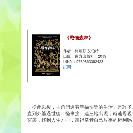
《戰慄森林》
作者：梅麗莎‧艾伯特
出版：東方出版社，2019
ISBN：9789863382423
試閲
「從此以後，主角們過着幸福快樂的生活」是許多
直到外婆過世後，怪事接二連三地出現，就連母親
宮裏，找到人生方向，贏得掌管自己故事的權利嗎