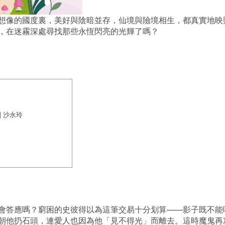
想像的國度裏，美好與陰暗並存，仙境與險境相生，都真實地映
，在迷霧深處尋找那些永恆閃亮的光輝了嗎？
| 沙永玲
會答應嗎？窮困的史彼得以為這筆交易十分划算——影子既不能
朝他扔石頭，連愛人也因為他「見不得光」而離去。這時魔鬼再