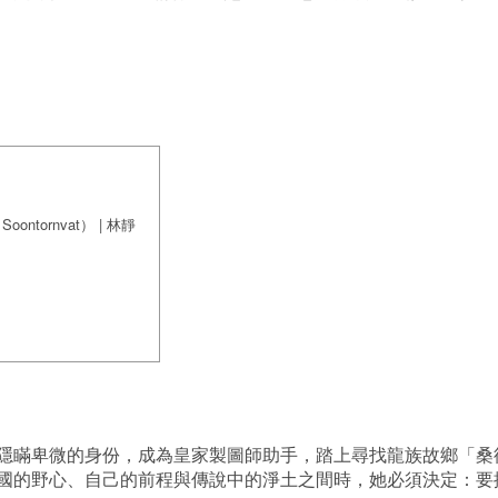
ontornvat） | 林靜
隱瞞卑微的身份，成為皇家製圖師助手，踏上尋找龍族故鄉「桑
國的野心、自己的前程與傳說中的淨土之間時，她必須決定：要