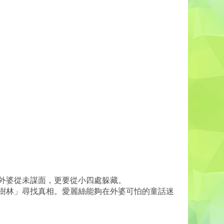
外婆從未謀面，更要從小四處躲藏。
樹林」尋找真相。愛麗絲能夠在外婆可怕的童話迷