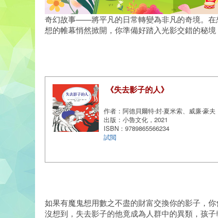
奇幻故事——將平凡的日常轉變為非凡的奇境。在
想的帷幕悄然掀開，你準備好踏入光影交錯的秘境
《失去影子的人》
作者：阿德貝爾特‧封‧夏米索、威廉‧豪夫 
出版：小魯文化，2021
ISBN：9789865566234
試閲
如果有魔鬼想用數之不盡的財富交換你的影子，你
沒想到，失去影子的他竟成為人群中的異類，孩子