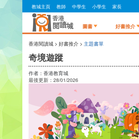
Skip
教城主頁
教師
中學生
小學生
家長
to
main
content
圖書
好書推介
香港閱讀城 > 好書推介 >
主題書單
奇境遊蹤
作者：
香港教育城
最後更新：
28/01/2026