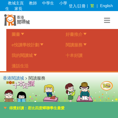
Skip
教城主頁
教師
中學生
小學
繁
登入/註冊
|
|
English
to
生
家長
main
content
圖書
好書推介
e悅讀學校計劃
閱讀服務
我的閱讀城
十本好讀
漫話生活
香港閱讀城
> 閱讀服務
得獎好讀：君比四度蟬聯學生最愛