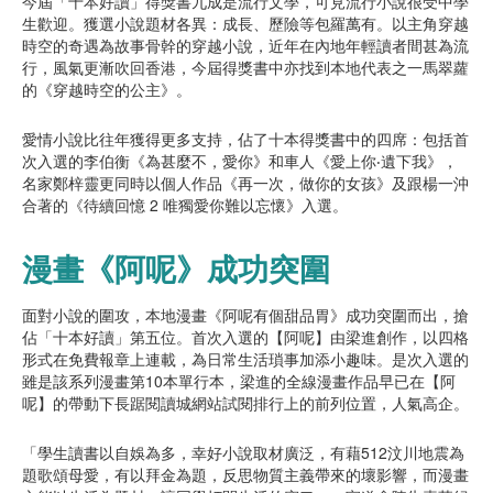
今屆「十本好讀」得獎書九成是流行文學，可見流行小說很受中學
生歡迎。獲選小說題材各異：成長、歷險等包羅萬有。以主角穿越
時空的奇遇為故事骨幹的穿越小說，近年在內地年輕讀者間甚為流
行，風氣更漸吹回香港，今屆得獎書中亦找到本地代表之一馬翠蘿
的《穿越時空的公主》。
愛情小說比往年獲得更多支持，佔了十本得獎書中的四席：包括首
次入選的李伯衡《為甚麼不，愛你》和車人《愛上你‧遺下我》，
名家鄭梓靈更同時以個人作品《再一次，做你的女孩》及跟楊一沖
合著的《待續回憶 2 唯獨愛你難以忘懷》入選。
漫畫《阿呢》成功突圍
面對小說的圍攻，本地漫畫《阿呢有個甜品胃》成功突圍而出，搶
佔「十本好讀」第五位。首次入選的【阿呢】由梁進創作，以四格
形式在免費報章上連載，為日常生活瑣事加添小趣味。是次入選的
雖是該系列漫畫第10本單行本，梁進的全線漫畫作品早已在【阿
呢】的帶動下長踞閱讀城網站試閱排行上的前列位置，人氣高企。
「學生讀書以自娛為多，幸好小說取材廣泛，有藉512汶川地震為
題歌頌母愛，有以拜金為題，反思物質主義帶來的壞影響，而漫畫