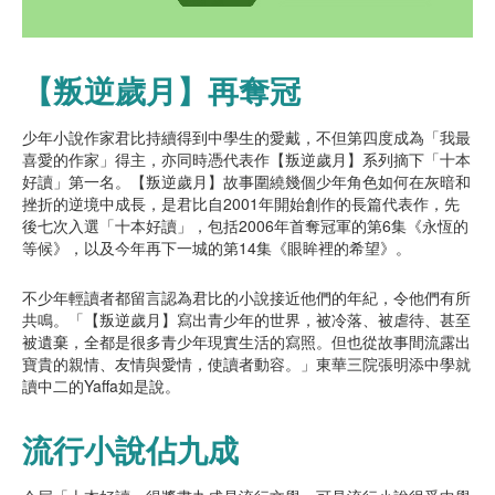
【叛逆歲月】再奪冠
少年小說作家君比持續得到中學生的愛戴，不但第四度成為「我最
喜愛的作家」得主，亦同時憑代表作【叛逆歲月】系列摘下「十本
好讀」第一名。【叛逆歲月】故事圍繞幾個少年角色如何在灰暗和
挫折的逆境中成長，是君比自2001年開始創作的長篇代表作，先
後七次入選「十本好讀」，包括2006年首奪冠軍的第6集《永恆的
等候》，以及今年再下一城的第14集《眼眸裡的希望》。
不少年輕讀者都留言認為君比的小說接近他們的年紀，令他們有所
共鳴。「【叛逆歲月】寫出青少年的世界，被冷落、被虐待、甚至
被遺棄，全都是很多青少年現實生活的寫照。但也從故事間流露出
寶貴的親情、友情與愛情，使讀者動容。」東華三院張明添中學就
讀中二的Yaffa如是說。
流行小說佔九成