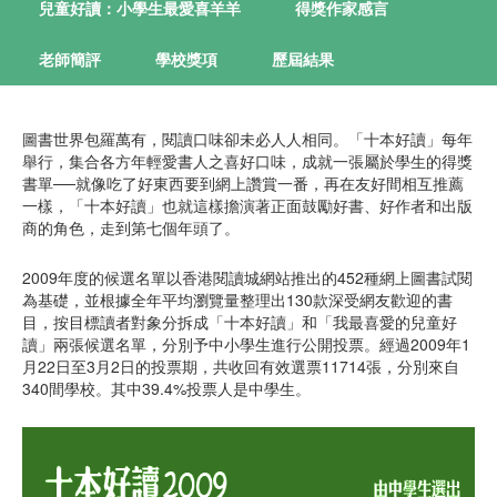
兒童好讀：小學生最愛喜羊羊
得獎作家感言
老師簡評
學校獎項
歷屆結果
圖書世界包羅萬有，閱讀口味卻未必人人相同。「十本好讀」每年
舉行，集合各方年輕愛書人之喜好口味，成就一張屬於學生的得獎
書單──就像吃了好東西要到網上讚賞一番，再在友好間相互推薦
一樣，「十本好讀」也就這樣擔演著正面鼓勵好書、好作者和出版
商的角色，走到第七個年頭了。
2009年度的候選名單以香港閱讀城網站推出的452種網上圖書試閱
為基礎，並根據全年平均瀏覽量整理出130款深受網友歡迎的書
目，按目標讀者對象分拆成「十本好讀」和「我最喜愛的兒童好
讀」兩張候選名單，分別予中小學生進行公開投票。經過2009年1
月22日至3月2日的投票期，共收回有效選票11714張，分別來自
340間學校。其中39.4%投票人是中學生。