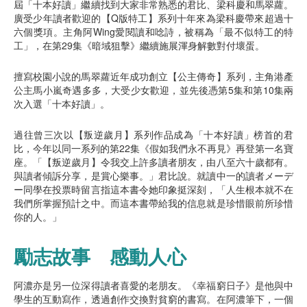
屆「十本好讀」繼續找到大家非常熟悉的君比、梁科慶和馬翠蘿。
廣受少年讀者歡迎的【Q版特工】系列十年來為梁科慶帶來超過十
六個獎項。主角阿Wing愛閱讀和唸詩，被稱為「最不似特工的特
工」，在第29集《暗域狙擊》繼續施展渾身解數對付壞蛋。
擅寫校園小說的馬翠蘿近年成功創立【公主傳奇】系列，主角港產
公主馬小嵐奇遇多多，大受少女歡迎，並先後憑第5集和第10集兩
次入選「十本好讀」。
過往曾三次以【叛逆歲月】系列作品成為「十本好讀」榜首的君
比，今年以同一系列的第22集《假如我們永不再見》再登第一名寶
座。「【叛逆歲月】令我交上許多讀者朋友，由八至六十歲都有。
與讀者傾訴分享，是賞心樂事。」君比說。就讀中一的讀者メーデ
ー同學在投票時留言指這本書令她印象挺深刻，「人生根本就不在
我們所掌握預計之中。而這本書帶給我的信息就是珍惜眼前所珍惜
你的人。」
勵志故事 感動人心
阿濃亦是另一位深得讀者喜愛的老朋友。《幸福窮日子》是他與中
學生的互動寫作，透過創作交換對貧窮的書寫。在阿濃筆下，一個