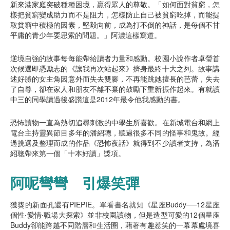
新來港家庭突破種種困境，贏得眾人的尊敬。「如何面對貧窮，怎
樣把貧窮變成助力而不是阻力，怎樣防止自己被貧窮吃掉，而能提
取貧窮中積極的因素，堅毅向前，成為打不倒的神話，是每個不甘
平庸的青少年要思索的問題。」阿濃這樣寫道。
逆境自強的故事每每能帶給讀者力量和感動。校園小說作者卓瑩首
次候選即憑勵志的《讓我再次站起來》擠身最終十大之列。故事講
述好勝的女主角因意外而失去雙腳，不再能跳她擅長的芭蕾，失去
了自尊，卻在家人和朋友不離不棄的鼓勵下重新振作起來。有就讀
中三的同學讀過後盛讚這是2012年最令他我感動的書。
恐怖讀物一直為熱切追尋刺激的中學生所喜歡。在新城電台和網上
電台主持靈異節目多年的潘紹聰，聽過很多不同的怪事和鬼故。經
過挑選及整理而成的作品《恐怖夜話》就得到不少讀者支持，為潘
紹聰帶來第一個「十本好讀」獎項。
阿呢彎彎 引爆笑彈
獲獎的新面孔還有PIEPIE。單看書名就知《星座Buddy──12星座
個性‧愛情‧職場大探索》並非校園讀物，但是造型可愛的12個星座
Buddy卻能跨越不同階層和生活圈，藉著有趣惹笑的一幕幕處境喜