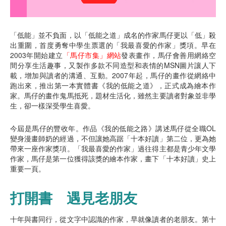
「低能」並不負面，以「低能之道」成名的作家馬仔更以「低」殺
出重圍，首度勇奪中學生票選的「我最喜愛的作家」獎項。早在
2003年開始建立
「馬仔市集」網站
發表畫作，馬仔會善用網絡空
間分享生活趣事，又製作多款不同造型和表情的MSN圖片讓人下
載，增加與讀者的溝通、互動。2007年起，馬仔的畫作從網絡中
跑出來，推出第一本實體書《我的低能之道》，正式成為繪本作
家。馬仔的畫作鬼馬抵死，題材生活化，雖然主要讀者對象並非學
生，卻一樣深受學生喜愛。
今屆是馬仔的豐收年。作品《我的低能之路》講述馬仔從全職OL
變身漫畫師奶的經過，不但讓她高踞「十本好讀」第二位，更為她
帶來一座作家獎項。「我最喜愛的作家」過往得主都是青少年文學
作家，馬仔是第一位獲得該獎的繪本作家，畫下「十本好讀」史上
重要一頁。
打開書 遇見老朋友
十年與書同行，從文字中認識的作家，早就像讀者的老朋友。第十