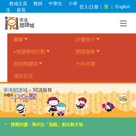
Skip
教城主頁
教師
中學生
小學
繁
登入/註冊
|
|
English
to
生
家長
main
content
圖書
好書推介
e悅讀學校計劃
閱讀服務
我的閱讀城
十本好讀
漫話生活
香港閱讀城
> 閱讀服務
得獎好讀：馬仔以「低能」創出新天地