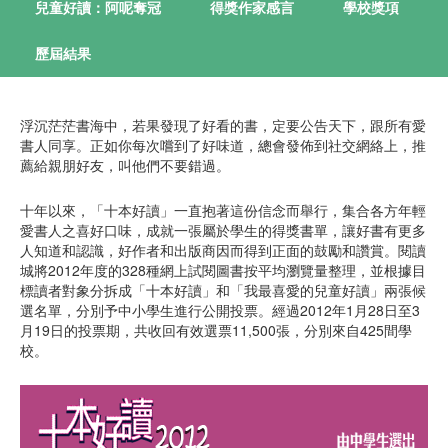
兒童好讀：阿呢奪冠
得獎作家感言
學校獎項
歷屆結果
浮沉茫茫書海中，若果發現了好看的書，定要公告天下，跟所有愛
書人同享。正如你每次嚐到了好味道，總會發佈到社交網絡上，推
薦給親朋好友，叫他們不要錯過。
十年以來，「十本好讀」一直抱著這份信念而舉行，集合各方年輕
愛書人之喜好口味，成就一張屬於學生的得獎書單，讓好書有更多
人知道和認識，好作者和出版商因而得到正面的鼓勵和讚賞。閱讀
城將2012年度的328種網上試閱圖書按平均瀏覽量整理，並根據目
標讀者對象分拆成「十本好讀」和「我最喜愛的兒童好讀」兩張候
選名單，分別予中小學生進行公開投票。經過2012年1月28日至3
月19日的投票期，共收回有效選票11,500張，分別來自425間學
校。