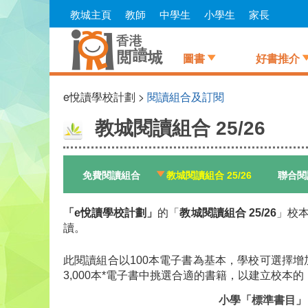
Skip
教城主頁
教師
中學生
小學生
家長
to
main
content
圖書
好書推介
e悅讀學校計劃 >
閱讀組合及訂閱
教城閱讀組合 25/26
免費閱讀組合
教城閱讀組合 25/26
聯合閱讀
「e悅讀學校計劃」
的「
教城閱讀組合 25/26
」校
讀。
此閱讀組合以100本電子書為基本，學校可選擇增
3,000本*電子書中挑選合適的書籍，以建立校本
小學「標準書目」