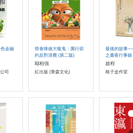
綠色金融
惜食咪做大嘥鬼：厲行節
最後的故事─
約反對浪費 (第二版)
之晝夜行事錄
鄔柏強
啟程
公司
紅出版 (青森文化)
格子盒作室