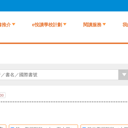
書推介
e悅讀學校計劃
閱讀服務
我
00