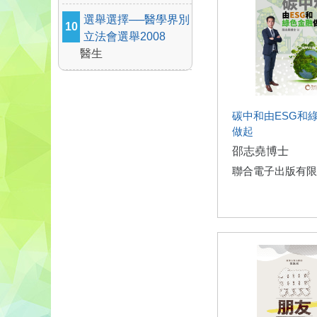
選舉選擇──醫學界別
10
立法會選舉2008
醫生
碳中和由ESG和
做起
邵志堯博士
聯合電子出版有限