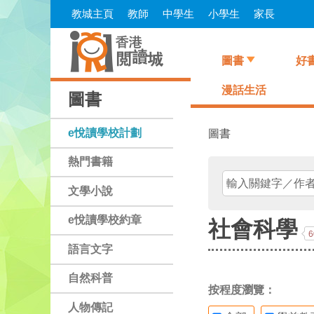
Skip
教城主頁
教師
中學生
小學生
家長
to
main
content
圖書
好
漫話生活
圖書
e悅讀學校計劃
圖書
熱門書籍
文學小說
e悅讀學校約章
社會科學
6
語言文字
自然科普
按程度瀏覽：
人物傳記