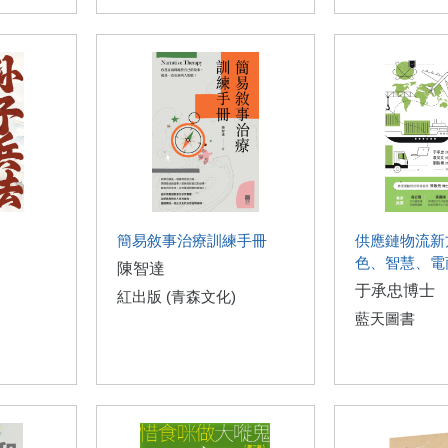
簡易敘事治療訓練手冊
供應鏈物流新
色、智慧、電
陳智達
于承忠博士
紅出版 (青森文化)
藍天圖書