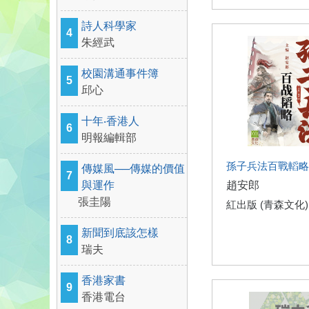
詩人科學家
4
朱經武
校園溝通事件簿
5
邱心
十年‧香港人
6
明報編輯部
孫子兵法百戰轁略
傳媒風──傳媒的價值
7
與運作
趙安郎
張圭陽
紅出版 (青森文化)
新聞到底該怎樣
8
瑞夫
香港家書
9
香港電台