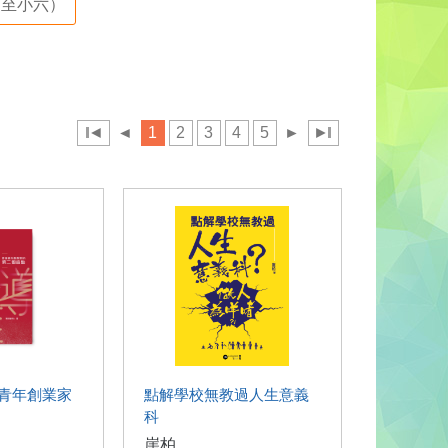
至小六）
◄
◄
1
2
3
4
5
►
►
青年創業家
點解學校無教過人生意義
科
崖柏