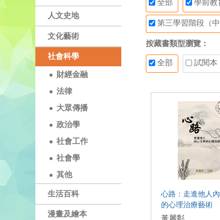
全部
學前教
人文史地
第三學習階段（中
文化藝術
按藏書類型瀏覽：
社會科學
全部
試閱本
財經金融
法律
大眾傳播
政治學
社會工作
社會學
其他
生活百科
心路：走進他人內
的心理治療藝術
漫畫及繪本
黃麗彰