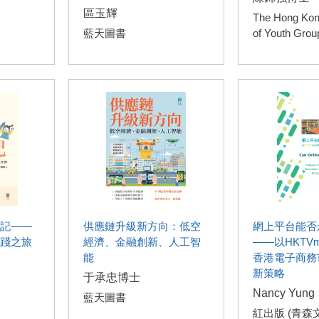
區玉輝
The Hong Kon
藍天圖書
of Youth Grou
記——
供應鏈升級新方向：低空
網上平台能否
踐之旅
經濟、金融創新、人工智
——以HKTVm
能
香港電子商務
新策略
于承忠博士
Nancy Yung
藍天圖書
紅出版 (青森