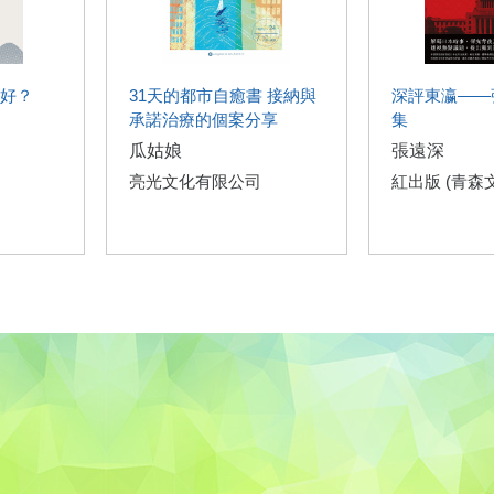
好？
31天的都市自癒書 接納與
深評東瀛——
承諾治療的個案分享
集
瓜姑娘
張遠深
亮光文化有限公司
紅出版 (青森