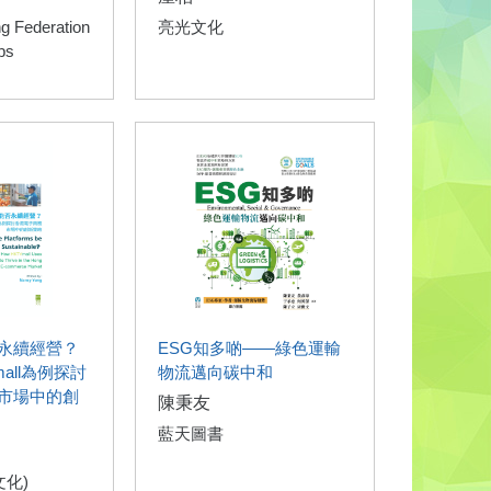
g Federation
亮光文化
ps
永續經營？
ESG知多啲——綠色運輸
all為例探討
物流邁向碳中和
市場中的創
陳秉友
藍天圖書
文化)