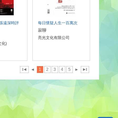
張遠深時評
每日懷疑人生一百萬次
寂聊
亮光文化有限公司
文化)
◄
◄
1
2
3
4
5
►
►