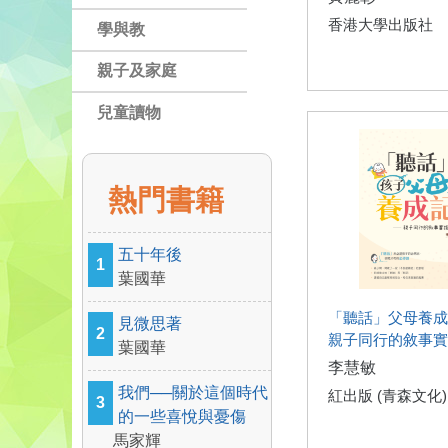
香港大學出版社
學與教
親子及家庭
兒童讀物
熱門書籍
五十年後
1
葉國華
「聽話」父母養成
見微思著
2
親子同行的敘事實
葉國華
李慧敏
我們──關於這個時代
紅出版 (青森文化)
3
的一些喜悅與憂傷
馬家輝