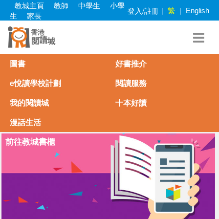
Skip
教城主頁
教師
中學生
小學
繁
登入/註冊
|
|
English
to
生
家長
main
content
圖書
好書推介
e悅讀學校計劃
閱讀服務
我的閱讀城
十本好讀
漫話生活
前往教城書櫃