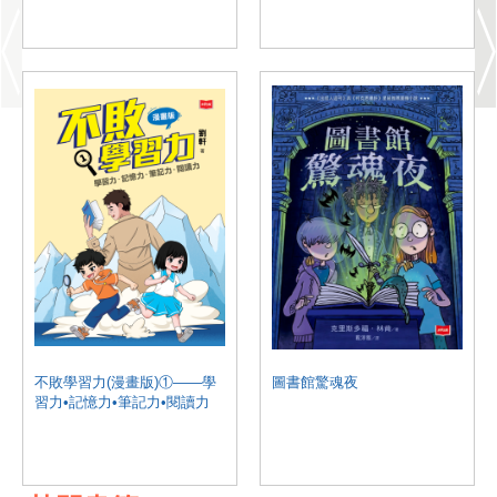
不敗學習力(漫畫版)①——學
圖書館驚魂夜
習力•記憶力•筆記力•閱讀力