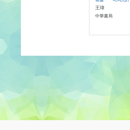
王瑋
中華書局