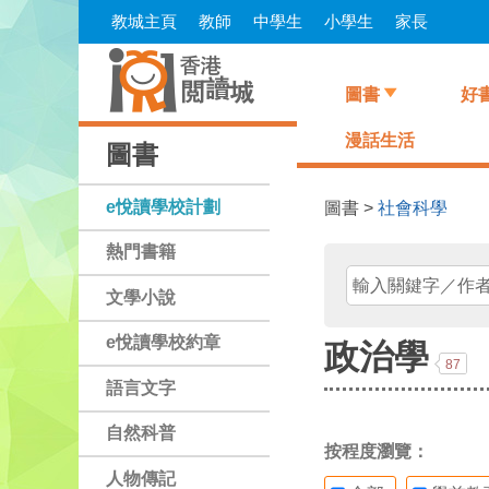
Skip
教城主頁
教師
中學生
小學生
家長
to
main
content
圖書
好
漫話生活
圖書
e悅讀學校計劃
圖書 >
社會科學
熱門書籍
文學小說
e悅讀學校約章
政治學
87
語言文字
自然科普
按程度瀏覽：
人物傳記