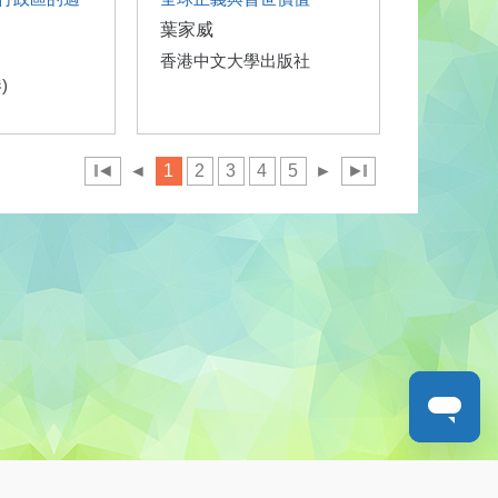
葉家威
香港中文大學出版社
)
◄
◄
1
2
3
4
5
►
►