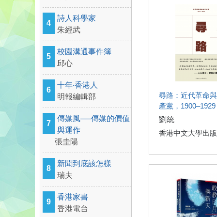
詩人科學家
4
朱經武
校園溝通事件簿
5
邱心
十年‧香港人
6
尋路：近代革命與
明報編輯部
產黨，1900–1929
傳媒風──傳媒的價值
劉統
7
與運作
香港中文大學出版
張圭陽
新聞到底該怎樣
8
瑞夫
香港家書
9
香港電台