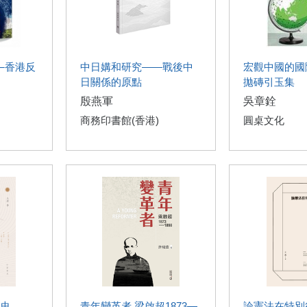
─香港反
中日媾和研究——戰後中
宏觀中國的國
日關係的原點
拋磚引玉集
殷燕軍
吳章銓
商務印書館(香港)
圓桌文化
史
青年變革者 梁啟超1873—
論憲法在特別