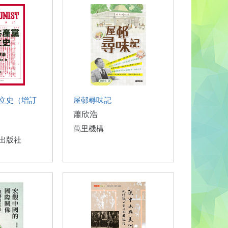
立史（增訂
屋邨尋味記
蕭欣浩
萬里機構
出版社