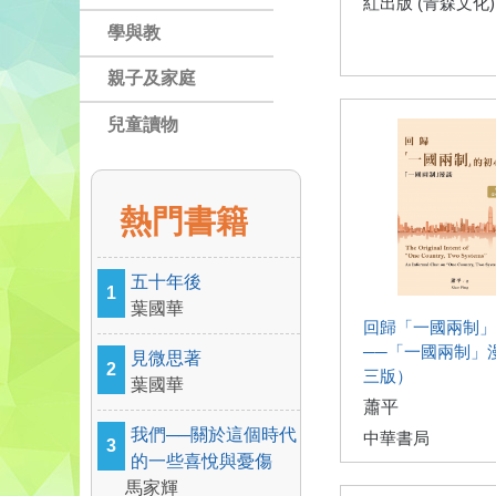
紅出版 (青森文化)
學與教
親子及家庭
兒童讀物
熱門書籍
五十年後
1
葉國華
回歸「一國兩制」
──「一國兩制」
見微思著
2
三版）
葉國華
蕭平
我們──關於這個時代
中華書局
3
的一些喜悅與憂傷
馬家輝