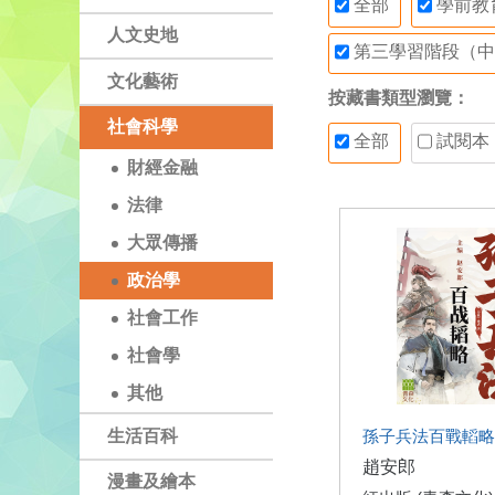
全部
學前教
人文史地
第三學習階段（中
文化藝術
按藏書類型瀏覽：
社會科學
全部
試閱本
財經金融
法律
大眾傳播
政治學
社會工作
社會學
其他
生活百科
孫子兵法百戰轁略
趙安郎
漫畫及繪本