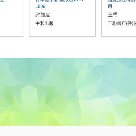
1898
用
許知遠
王禹
中和出版
三聯書店(香港