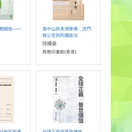
際關係——
孫中山與美洲華僑：洪門
致公堂與民國政治
陸國燊
商務印書館(香港)
行政區的適
全球正義與普世價值