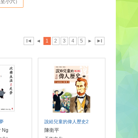
至小六）
◄
◄
1
2
3
4
5
►
►
夢
說給兒童的偉人歷史2
 Ng
陳衛平