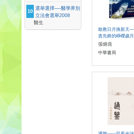
選舉選擇──醫學界別
10
立法會選舉2008
醫生
敢教日月換新天─
貪先鋒的崢嶸歲月
張炳良
中華書局
通鑒——司馬光評