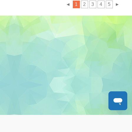
◄
1
2
3
4
5
►