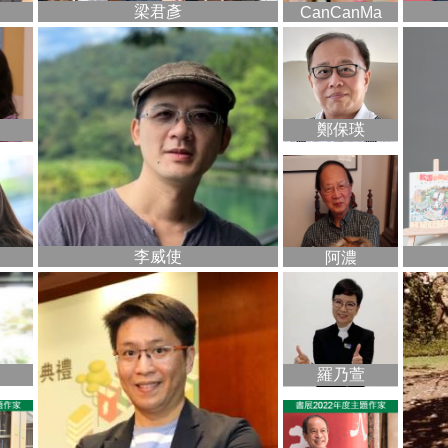
梁君彥
CanCanMa
鄭保瑛
李威使
阿濃
羅乃萱