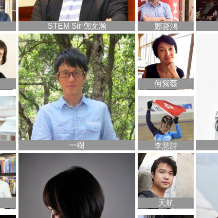
STEM Sir 鄧文瀚
鄭寶鴻
何紫薇
一樹
李慧詩
天航