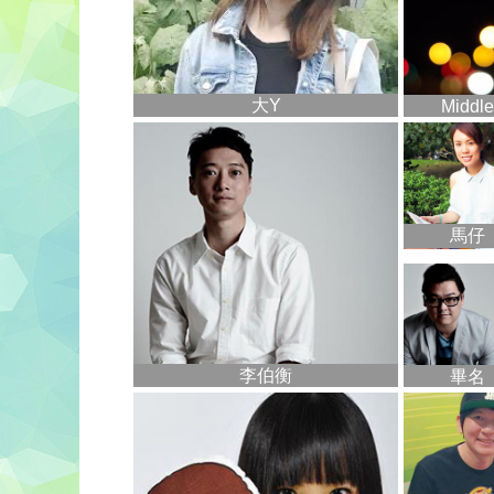
大Y
Middle
馬仔
李伯衡
畢名