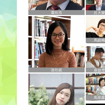
蕭欣浩
呂大樂
馬鎮梅
游欣妮
唐啟灃
馬翠蘿