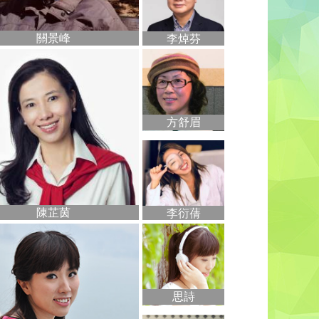
關景峰
李焯芬
方舒眉
陳芷茵
李衍蒨
思詩