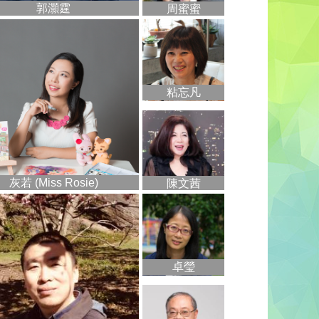
郭灝霆
周蜜蜜
粘忘凡
灰若 (Miss Rosie)
陳文茜
卓瑩