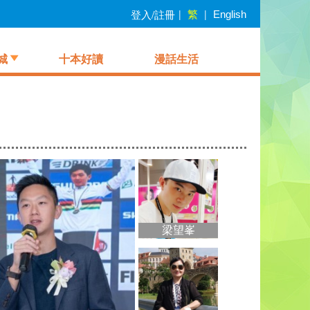
繁
登入/註冊
|
|
English
城
十本好讀
漫話生活
梁望峯