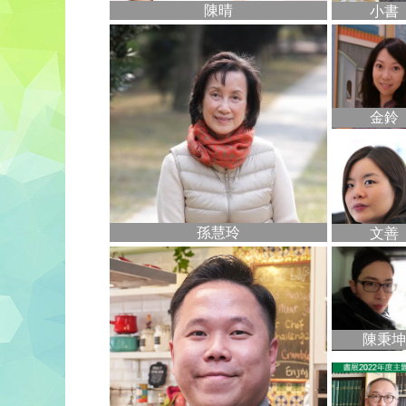
陳晴
小書
金鈴
孫慧玲
文善
陳秉坤