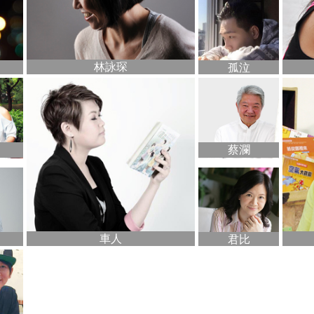
林詠琛
孤泣
蔡瀾
車人
君比