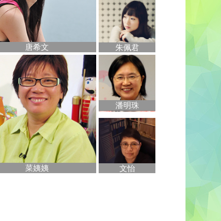
唐希文
朱佩君
潘明珠
菜姨姨
文怡