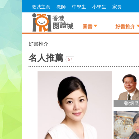
Skip
教城主頁
教師
中學生
小學生
家長
to
main
content
圖書
好書推介
好書推介
名人推薦
57
張炳良