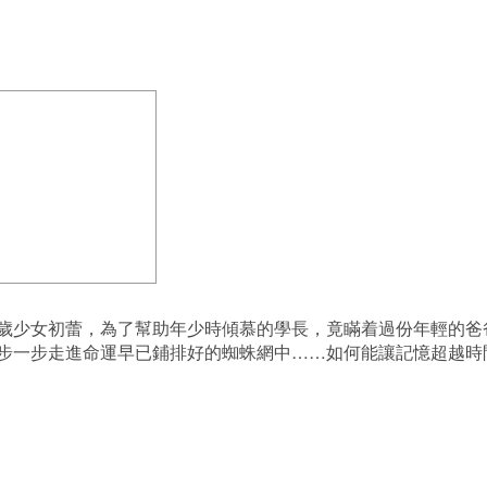
歲少女初蕾，為了幫助年少時傾慕的學長，竟瞞着過份年輕的爸
步一步走進命運早已鋪排好的蜘蛛網中……如何能讓記憶超越時