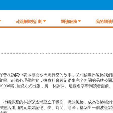
e悅讀學校計劃
閱讀服務
我的閱讀
琛曾在訪問中表示很喜歡天馬行空的故事，又相信世界遠比我們
文學、副修心理學的她，投身社會後卻從事完全無關的品牌公關
999年以自資方式出版，將「林詠琛」這個名字帶到讀者面前。
，持續多產的林詠琛逐漸建立了獨樹一幟的風格，成為香港暢銷
裡靈活運用的元素如記憶、夢、時間、念等，構築出一個波詭雲
追看。