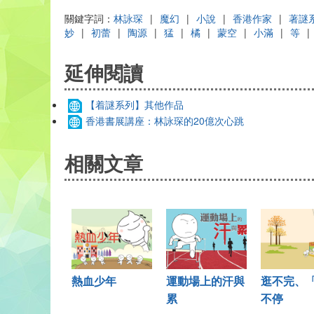
關鍵字詞：
林詠琛
|
魔幻
|
小說
|
香港作家
|
著謎
妙
|
初蕾
|
陶源
|
猛
|
橘
|
蒙空
|
小滿
|
等
|
延伸閱讀
【着謎系列】其他作品
香港書展講座：林詠琛的20億次心跳
相關文章
熱血少年
運動場上的汗與
逛不完、
累
不停