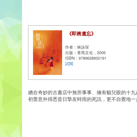
《即將遺忘》
作者：林詠琛
出版：青馬文化，2006
ISBN：9789628932191
試閲
總在奇妙的古書店中無所事事、擁有貓兒眼的十九
初蕾意外得悉昔日摯友時雨的死訊，更不自覺地一