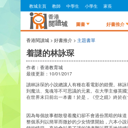
Skip
教城主頁
教師
中學生
小學生
家長
to
main
content
圖書
好書推介
香港閱讀城 > 好書推介 >
主題書單
着謎的林詠琛
作者：
香港教育城
最後更新：
10/01/2017
讀林詠琛的小說總讓人有種在看電影的錯覺。林詠
到魔法、鬼魂等不可思議的元素。在大學主修英國
在世界末日前出一本書！於是，《空之鏡》終於在1
因為每個故事都散發着魔幻卻不會過份黑暗的味道
整個系列以簡單而微妙的少女情懷開始，六本小說
錯的情節，真的會叫着了謎的讀者難以釋手地持續