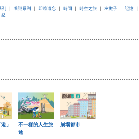
系列
|
着謎系列
|
即將遺忘
|
時間
|
時空之旅
|
左撇子
|
記憶
|
忍
「港」
不一樣的人生旅
崩塌都市
途