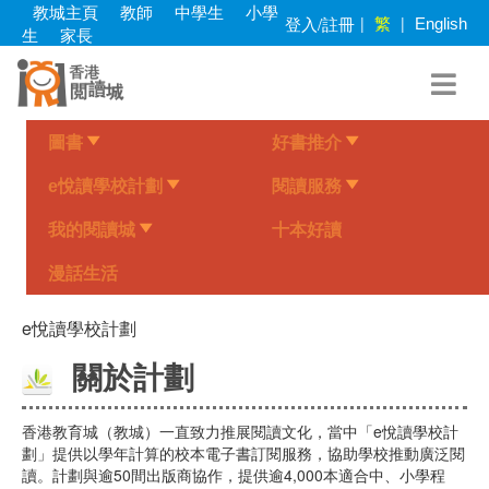
Skip
教城主頁
教師
中學生
小學
繁
登入/註冊
|
|
English
to
生
家長
main
content
圖書
好書推介
e悅讀學校計劃
閱讀服務
我的閱讀城
十本好讀
漫話生活
e悅讀學校計劃
關於計劃
香港教育城（教城）一直致力推展閱讀文化，當中「e悅讀學校計
劃」提供以學年計算的校本電子書訂閱服務，協助學校推動廣泛閱
讀。計劃與逾50間出版商協作，提供逾4,000本適合中、小學程