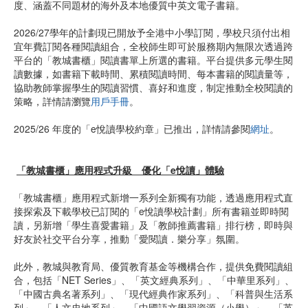
度、涵蓋不同題材的海外及本地優質中英文電子書籍。
2026/27學年的計劃現已開放予全港中小學訂閱，學校只須付出相
宜年費訂閱各種閱讀組合，全校師生即可於服務期內無限次透過跨
平台的「教城書櫃」閱讀書單上所選的書籍。平台提供多元學生閱
讀數據，如書籍下載時間、累積閱讀時間、每本書籍的閱讀量等，
協助教師掌握學生的閱讀習慣、喜好和進度，制定推動全校閱讀的
策略，詳情請瀏覽
用戶手冊
。
2025/26 年度的「e悅讀學校約章」已推出，詳情請參閱
網址
。
「教城書櫃」應用程式升級 優化「e悅讀」體驗
「教城書櫃」應用程式新增一系列全新獨有功能，透過應用程式直
接探索及下載學校已訂閱的「e悅讀學校計劃」所有書籍並即時閱
讀，另新增「學生喜愛書籍」及「教師推薦書籍」排行榜，即時與
好友於社交平台分享，推動「愛閱讀．樂分享」氛圍。
此外，教城與教育局、優質教育基金等機構合作，提供免費閱讀組
合，包括「NET Series」、「英文經典系列」、「中華里系列」、
「中國古典名著系列」、「現代經典作家系列」、「科普與生活系
列」、「人文史地系列」、「中國語文學習資源（小學）」、「英