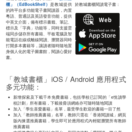
櫃」（EdBookShelf）
是教城提供
於教城書櫃閱讀電子書：
的跨平台多功能電子書閱讀器，內置
粵語、普通話及英語發音功能，提供
中英文介面，備有標示書籤、筆記、
標示及「字典」功能等，同時支援雲
端同步儲存所有書籍、平板電腦及智
能電話在線或離線閱讀、瀏覽器同時
打開多本書籍等，讓讀者隨時隨地置
身個人化的電子圖書館，閱讀心愛好
書。
「教城書櫃」iOS / Android 應用程式
多元功能：
新增探索及下載千本免費書籍，包括學校已訂閱的「e悅讀學
校計劃」所有書籍，下載後毋須網絡亦可隨時隨地閱讀
加入「學生喜愛書籍」名單，最受學生歡迎的書籍一目了然
加入「教師推薦書籍」名單，教師只需在「香港閱讀城」網頁
版內揀選推薦書籍，學生即可於應用程式內輕鬆瀏覽所有教師
推薦書籍