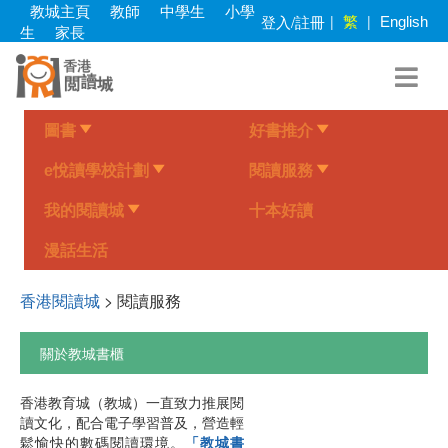
Skip
教城主頁
教師
中學生
小學
繁
登入/註冊
|
|
English
to
生
家長
main
content
圖書
好書推介
e悅讀學校計劃
閱讀服務
我的閱讀城
十本好讀
漫話生活
香港閱讀城
> 閱讀服務
關於教城書櫃
香港教育城（教城）一直致力推展閱
讀文化，配合電子學習普及，營造輕
鬆愉快的數碼閱讀環境。
「教城書