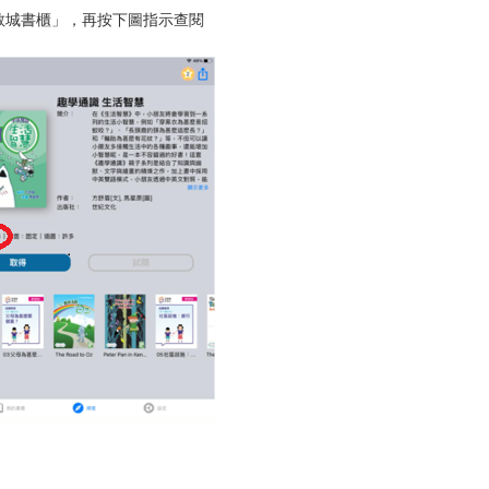
教城書櫃」，再按下圖指示查閱