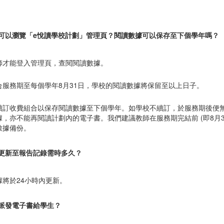
用戶可以瀏覽「e悅讀學校計劃」管理頁？閱讀數據可以保存至下個學年嗎？
師才能登入管理頁，查閱閱讀數據。
合服務期至每個學年8月31日，學校的閱讀數據將保留至以上日子。
續訂收費組合以保存閱讀數據至下個學年。如學校不續訂，於服務期後便
據，亦不能再閱讀計劃內的電子書。我們建議教師在服務期完結前 (即8月3
數據備份。
據更新至報告記錄需時多久？
據將於24小時內更新。
否派發電子書給學生？