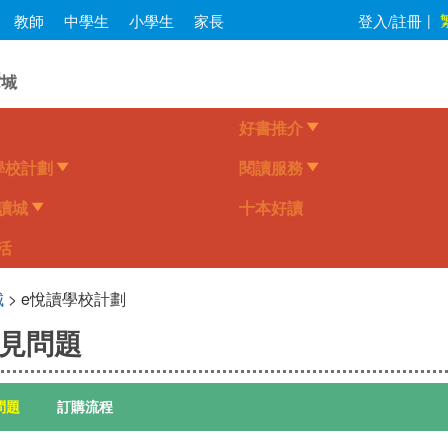
Skip
教師
中學生
小學生
家長
登入/註冊
|
to
main
content
好書推介
學校計劃
閱讀服務
讀城
十本好讀
活
城
> e悅讀學校計劃
見問題
問題
訂購流程