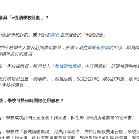
何參與「e悅讀學校計劃」？
「e悅讀學校計劃」
或
到
選擇適合的「閱讀組合」
計劃網頁
師按照全校學生人數及訂閱書籍數量，於網上遞交
索取報價單
的申請，職員
報價單及訂購連結
 學校以「學校採購員」帳戶登入「
」中訂購連結，訂購相應的收
教城購物廣場
 將相應訂購項目放進「購物籃」，然後結帳，以完成訂閱。成功訂閱後，帳單
「學校採購員」。
訂閱後，學校可於何時開始使用服務？
合：學校成功訂閱三至五個工作天後，師生即可閱讀所選書單的電子書。
合：學校在「教城購物廣場」完成訂購程序、成功訂閱收費組合後，學校
至七個工作天後，收到有關選書事宜電郵，學校教師便可以開始選書。遞