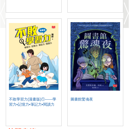
不敗學習力(漫畫版)①——學
圖書館驚魂夜
習力•記憶力•筆記力•閱讀力