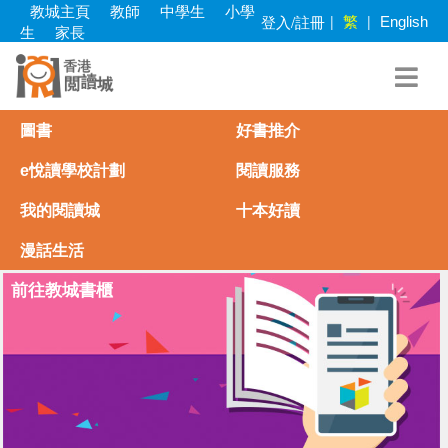
Skip
教城主頁
教師
中學生
小學
繁
登入/註冊
|
|
English
to
生
家長
main
content
圖書
好書推介
e悅讀學校計劃
閱讀服務
我的閱讀城
十本好讀
漫話生活
前往教城書櫃