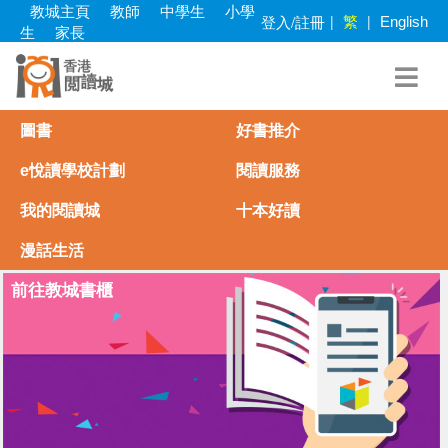
Skip
教城主頁
教師
中學生
小學
繁
登入/註冊
|
|
English
to
生
家長
main
content
圖書
好書推介
e悅讀學校計劃
閱讀服務
我的閱讀城
十本好讀
漫話生活
前往教城書櫃