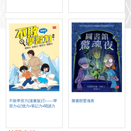
不敗學習力(漫畫版)①——學
圖書館驚魂夜
習力•記憶力•筆記力•閱讀力