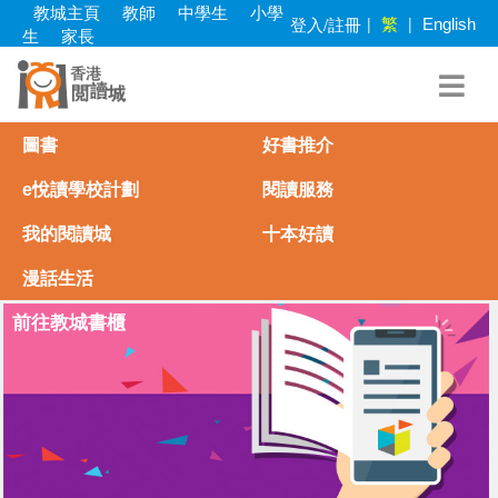
Skip
教城主頁
教師
中學生
小學
繁
登入/註冊
|
|
English
to
生
家長
main
content
圖書
好書推介
e悅讀學校計劃
閱讀服務
我的閱讀城
十本好讀
漫話生活
前往教城書櫃