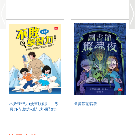
不敗學習力(漫畫版)①——學
圖書館驚魂夜
習力•記憶力•筆記力•閱讀力