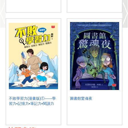
不敗學習力(漫畫版)①——學
圖書館驚魂夜
習力•記憶力•筆記力•閱讀力