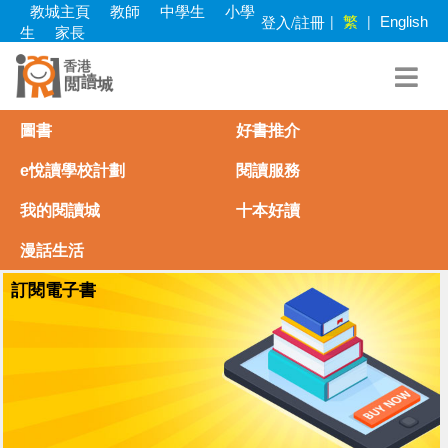
Skip
教城主頁
教師
中學生
小學
繁
登入/註冊
|
|
English
to
生
家長
main
content
圖書
好書推介
e悅讀學校計劃
閱讀服務
我的閱讀城
十本好讀
漫話生活
訂閱電子書