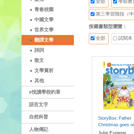
全部
學前教
青春校園
第三學習階段（中
中國文學
按藏書類型瀏覽：
世界文學
全部
試閱本
翻譯文學
詩詞
散文
文學賞析
其他
e悅讀學校約章
語言文字
自然科普
StoryBox: Father
Christmas goes on
人物傳記
Julie Eugene