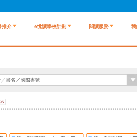
書推介
e悅讀學校計劃
閱讀服務
我
95