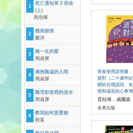
死亡通知單 2 宿命
1
(上)
周浩暉
幾袋旅情
2
樂洋
痛一生的愛
3
周淑屏
青春使用說明書：
擁抱飄遠的人間
4
派對（二十週年紀
周淑屏
關於自我認同、友
情和成長的心事簿
飄雪影室裡的淚水
5
周淑屏
賈桂琳．威爾森
未來出版
教我如何更愛她
6
程某