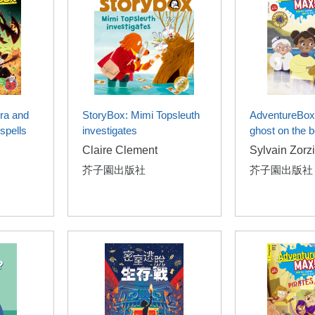
ra and
StoryBox: Mimi Topsleuth
AdventureBox
spells
investigates
ghost on the 
Claire Clement
Sylvain Zorz
芥子園出版社
芥子園出版社