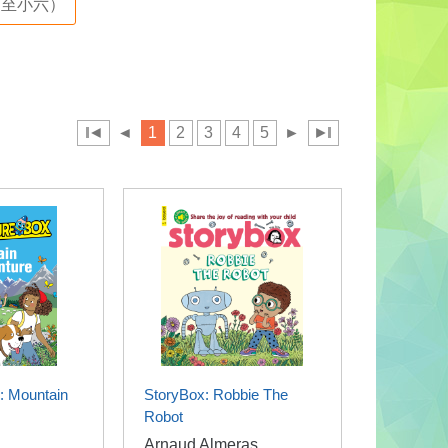
至小六）
◄
◄
1
2
3
4
5
►
►
: Mountain
StoryBox: Robbie The
Robot
Arnaud Almeras