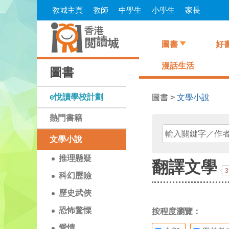
Skip
教城主頁
教師
中學生
小學生
家長
to
main
content
圖書
好
漫話生活
圖書
e悅讀學校計劃
圖書 >
文學小說
熱門書籍
文學小說
推理懸疑
翻譯文學
3
科幻歷險
歷史武俠
恐怖驚慄
按程度瀏覽：
愛情