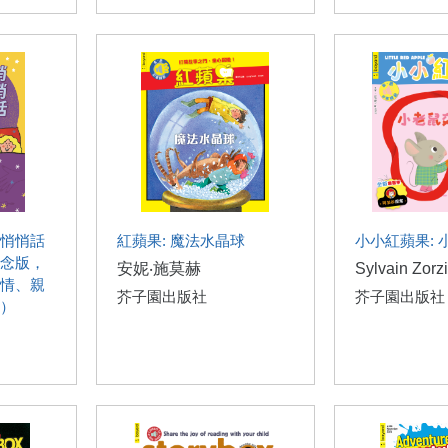
悄悄話
紅蘋果: 魔法水晶球
小小紅蘋果: 
念版，
安妮‧施莫赫
Sylvain Zorz
情、親
芥子園出版社
芥子園出版社
）