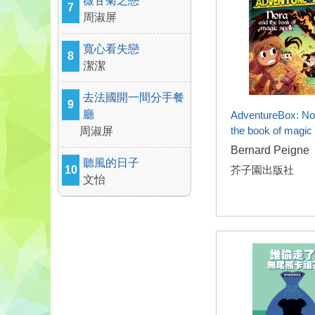
薇甘菊之戀
7
周淑屏
寬心看失戀
8
潔潔
去法國開一間分手餐
9
廳
AdventureBox: No
the book of magic 
周淑屏
Bernard Peigne
聽風的日子
10
芥子園出版社
文怡