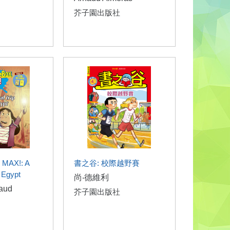
芥子園出版社
 MAX!: A
書之谷: 校際越野賽
o Egypt
尚‧德維利
vaud
芥子園出版社