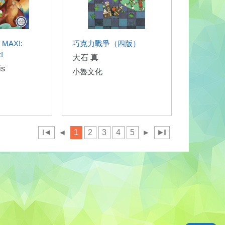
 MAX!:
巧克力戰爭（四版）
!
大石 真
is
小魯文化
◄
◄
1
2
3
4
5
►
►