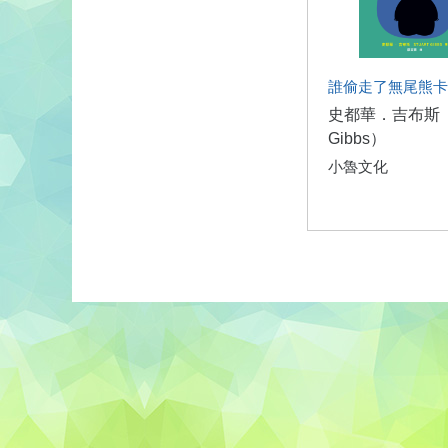
誰偷走了無尾熊卡
史都華．吉布斯（S
Gibbs）
小魯文化