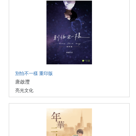
別怕不一樣 重印版
唐啟灃
亮光文化