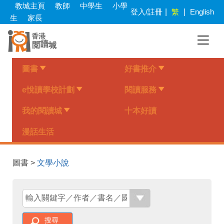
Skip
教城主頁
教師
中學生
小學
登入/註冊
|
繁
|
English
to
生
家長
main
content
圖書
好書推介
e悅讀學校計劃
閱讀服務
我的閱讀城
十本好讀
漫話生活
圖書 >
文學小說
搜尋