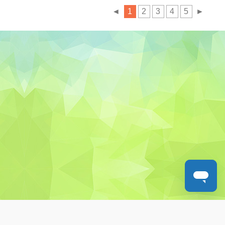
◄
1
2
3
4
5
►