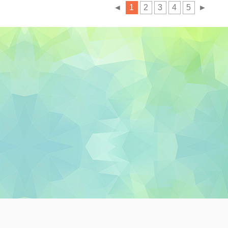
◄
1
2
3
4
5
►