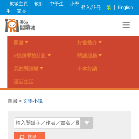
Skip
教城主頁
教師
中學生
小學
登入/註冊
|
繁
|
English
to
生
家長
main
content
圖書
好書推介
e悅讀學校計劃
閱讀服務
我的閱讀城
十本好讀
漫話生活
圖書 >
文學小說
搜尋