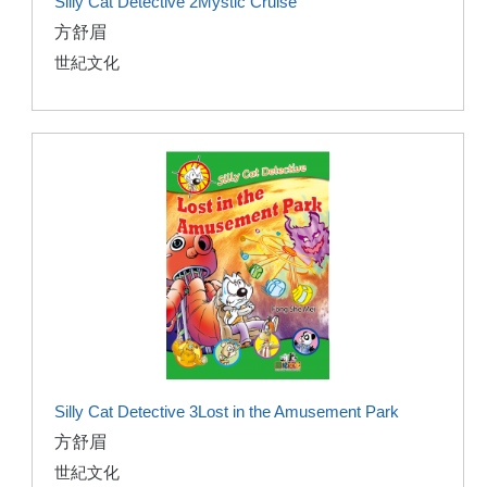
Silly Cat Detective 2Mystic Cruise
方舒眉
世紀文化
Silly Cat Detective 3Lost in the Amusement Park
方舒眉
世紀文化