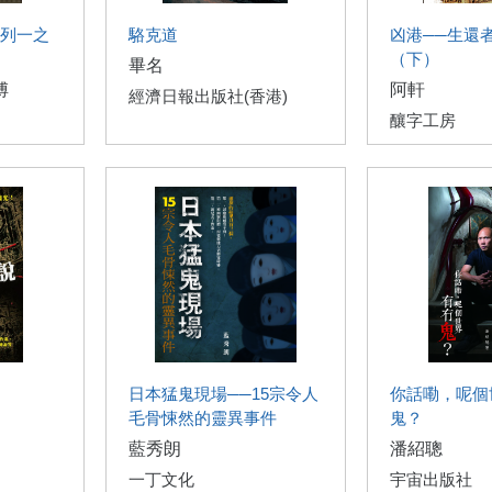
列一之
駱克道
凶港──生還
（下）
畢名
傅
阿軒
經濟日報出版社(香港)
釀字工房
日本猛鬼現場──15宗令人
你話嘞，呢個
毛骨悚然的靈異事件
鬼？
藍秀朗
潘紹聰
一丁文化
宇宙出版社