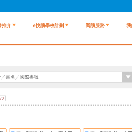
書推介
e悅讀學校計劃
閱讀服務
我
70