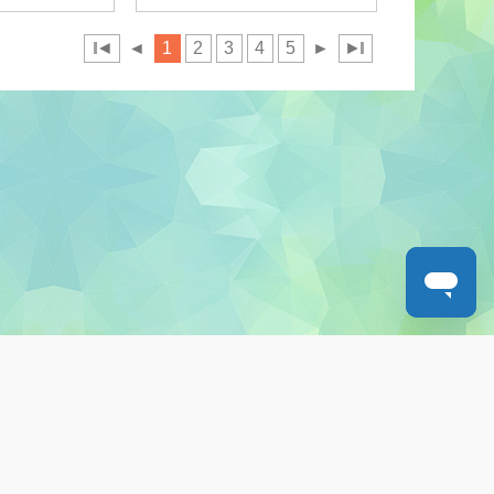
◄
◄
1
2
3
4
5
►
►
人才招募
聯絡我們
服務承諾
教城電子報
免責聲明
促進種族平等政策
無障礙網站設計