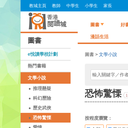
Skip
教城主頁
教師
中學生
小學生
家長
to
main
content
圖書
好
漫話生活
圖書
e悅讀學校計劃
圖書 >
文學小說
熱門書籍
文學小說
推理懸疑
恐怖驚慄
1
科幻歷險
歷史武俠
恐怖驚慄
按程度瀏覽：
愛情