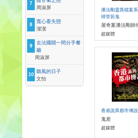
薇甘菊之戀
7
周淑屏
潘法剛靈異檔案系
掃管笏鬼
寬心看失戀
8
屋奇案潘法剛師
潔潔
超媒體
去法國開一間分手餐
9
廳
周淑屏
聽風的日子
10
文怡
香港詭異都市傳說
鬼差
超媒體