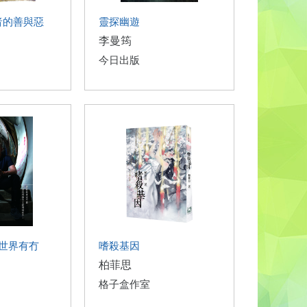
者的善與惡
靈探幽遊
李曼筠
今日出版
世界有冇
嗜殺基因
柏菲思
格子盒作室