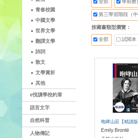
全部
學前教
青春校園
第三學習階段（中
中國文學
按藏書類型瀏覽：
世界文學
全部
試閱本
翻譯文學
詩詞
散文
文學賞析
其他
e悅讀學校約章
語言文字
自然科普
咆哮山莊【精讀版
Emily Brontë
人物傳記