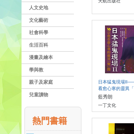
天航出版社
人文史地
文化藝術
社會科學
生活百科
漫畫及繪本
學與教
日本猛鬼現場II—
親子及家庭
看愈心寒的靈異「
兒童讀物
藍秀朗
一丁文化
熱門書籍