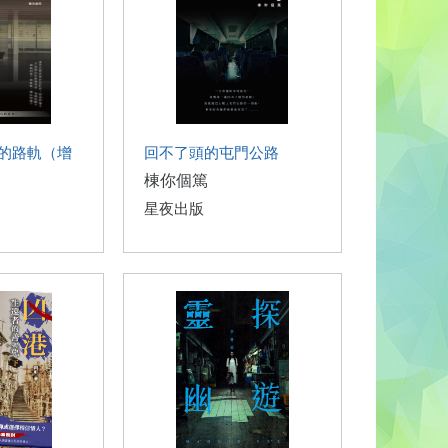
的路軌（增
回不了頭的屯門公路
棟你個篤
星夜出版