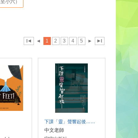
至小六）
◄
◄
1
2
3
4
5
►
►
下課「靈」聲響起後……
中文老師