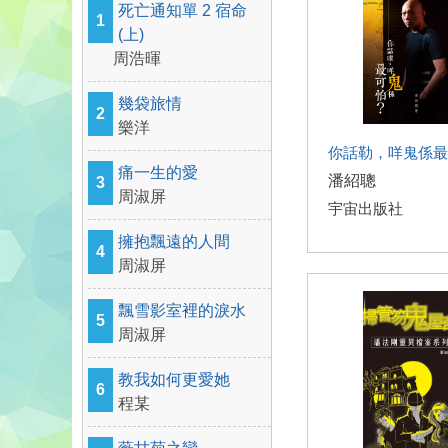
死亡通知單 2 宿命
1
(上)
周浩暉
幾袋旅情
2
樂洋
你話勒，咩鬼係最
痛一生的愛
潘紹聰
3
周淑屏
宇宙出版社
擁抱飄遠的人間
4
周淑屏
飄雪影室裡的淚水
5
周淑屏
教我如何更愛她
6
程某